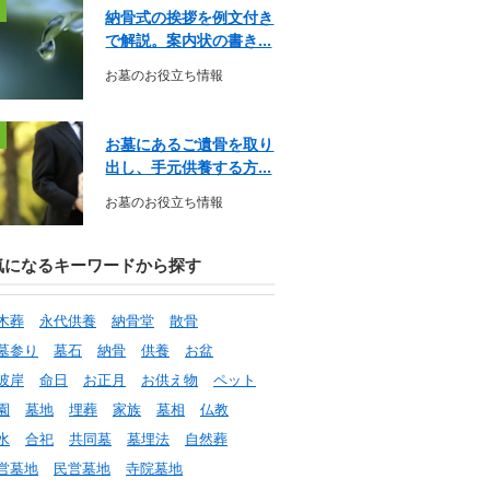
納骨式の挨拶を例文付き
で解説。案内状の書き...
お墓のお役立ち情報
お墓にあるご遺骨を取り
出し、手元供養する方...
お墓のお役立ち情報
気になるキーワードから探す
木葬
永代供養
納骨堂
散骨
墓参り
墓石
納骨
供養
お盆
彼岸
命日
お正月
お供え物
ペット
園
墓地
埋葬
家族
墓相
仏教
水
合祀
共同墓
墓埋法
自然葬
営墓地
民営墓地
寺院墓地