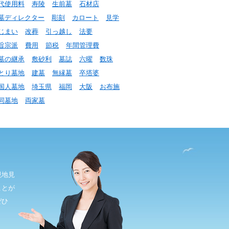
代使用料
寿陵
生前墓
石材店
墓ディレクター
彫刻
カロート
見学
じまい
改葬
引っ越し
法要
旨宗派
費用
節税
年間管理費
墓の継承
敷砂利
墓誌
六曜
数珠
とり墓地
建墓
無縁墓
卒塔婆
国人墓地
埼玉県
福岡
大阪
お布施
同墓地
両家墓
現地見
ことが
ぜひ