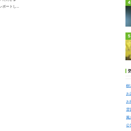
4
ポートし...
5
樹
お
お
霊
風
公