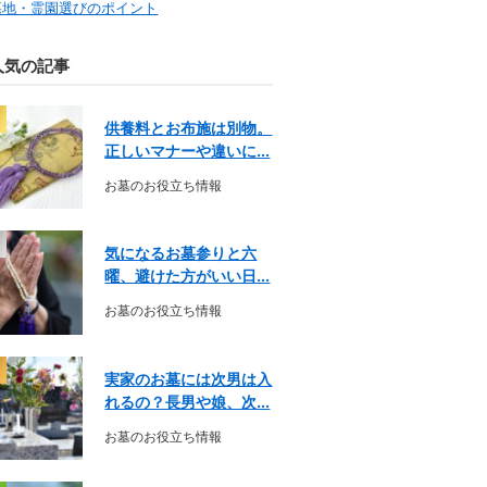
墓地・霊園選びのポイント
人気の記事
供養料とお布施は別物。
正しいマナーや違いに...
お墓のお役立ち情報
気になるお墓参りと六
曜、避けた方がいい日...
お墓のお役立ち情報
実家のお墓には次男は入
れるの？長男や娘、次...
お墓のお役立ち情報