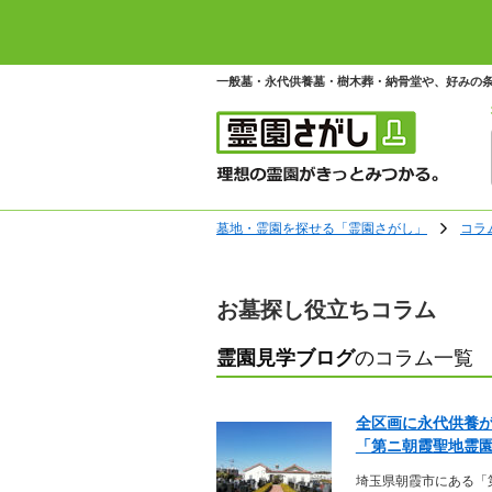
一般墓・永代供養墓・樹木葬・納骨堂や、好みの
墓地・霊園を探せる「霊園さがし」
コラ
お墓探し役立ちコラム
霊園見学ブログ
のコラム一覧
全区画に永代供養
「第ニ朝霞聖地霊園」
埼玉県朝霞市にある「