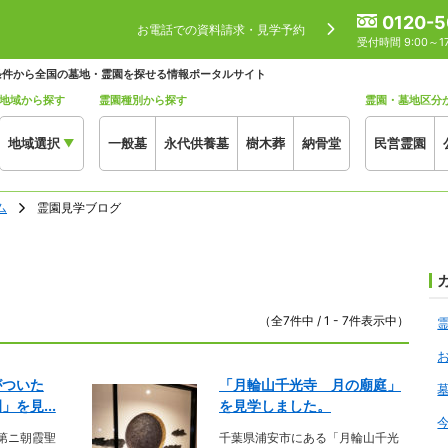
0120-5
お電話での資料請求・見学予約
受付時間 9:00～
条件から全国の墓地・霊園を探せる情報ポータルサイト
地域から探す
霊園種別から探す
霊園・墓地区分
地域選択
一般墓
永代供養墓
樹木葬
納骨堂
民営霊園
▼
ム
霊園見学ブログ
（全7件中 / 1 - 7件表示中）
がついた
「月輪山千光寺 月の廟庭」
を見...
を見学しました。
第ニ朝霞聖
千葉県浦安市にある「月輪山千光