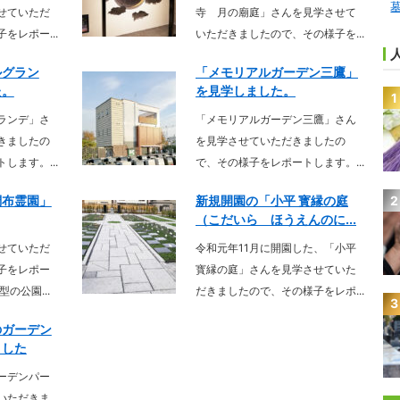
せていただ
寺 月の廟庭」さんを見学させて
をレポー...
いただきましたので、その様子を...
ルグラン
「メモリアルガーデン三鷹」
た。
を見学しました。
1
ランデ」さ
「メモリアルガーデン三鷹」さん
きましたの
を見学させていただきましたの
します。...
で、その様子をレポートします。...
2
調布霊園」
新規開園の「小平 寳縁の庭
（こだいら ほうえんのに...
せていただ
令和元年11月に開園した、「小平
子をレポー
寳縁の庭」さんを見学させていた
の公園...
だきましたので、その様子をレポ...
3
のガーデン
ました
ーデンパー
いただきま