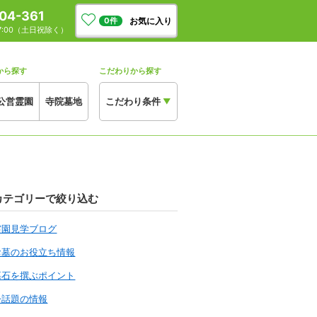
04-361
お気に入り
0
件
17:00（土日祝除く）
から探す
こだわりから探す
公営霊園
寺院墓地
こだわり条件
▼
カテゴリーで絞り込む
霊園見学ブログ
お墓のお役立ち情報
墓石を撰ぶポイント
今話題の情報