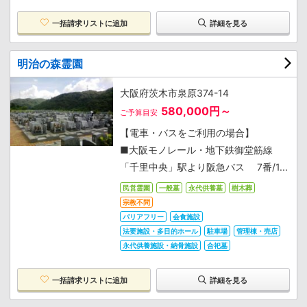
一括請求リストに追加
詳細を見る
明治の森霊園
大阪府茨木市泉原374-14
580,000円～
ご予算目安
【電車・バスをご利用の場合】
■大阪モノレール・地下鉄御堂筋線
「千里中央」駅より阪急バス 7番/1...
民営霊園
一般墓
永代供養墓
樹木葬
宗教不問
バリアフリー
会食施設
法要施設・多目的ホール
駐車場
管理棟・売店
永代供養施設・納骨施設
合祀墓
一括請求リストに追加
詳細を見る