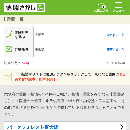
0
お気に入り
メニュー
霊園一覧
市区町村
大阪府
変更する
を選ぶ
詳細条件
未設定
変更する
該当件数：
524
件
1 - 20件表示中
「一括請求リストに追加」ボタンをクリックして、
気になる霊園に
まと
めて資料請求 / 見学予約！
大阪府の霊園・墓地の524件をご紹介。墓地・霊園を探すなら【霊園探
し】。大阪府の一般墓・永代供養墓・樹木葬・納骨堂・民営霊園や、そ
の他さまざまな条件からあなたの探しているお墓を見つけることができ
ます。
パークフォレスト東大阪