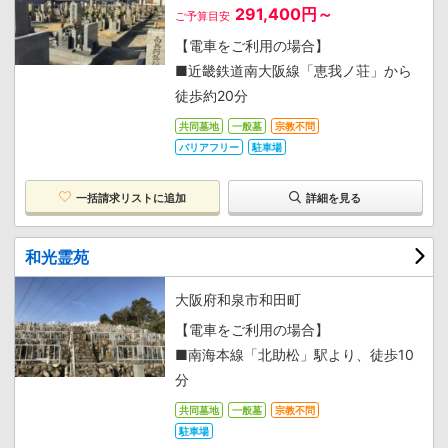
291,400円～
ご予算目安
【電車をご利用の場合】
■近畿鉄道南大阪線「恵我ノ荘」から
徒歩約20分
共同墓地
一般墓
宗教不問
バリアフリー
駐車場
一括請求リストに追加
詳細を見る
和光霊苑
大阪府和泉市和田町
【電車をご利用の場合】
■南海本線「北助松」駅より、徒歩10
分
共同墓地
一般墓
宗教不問
駐車場