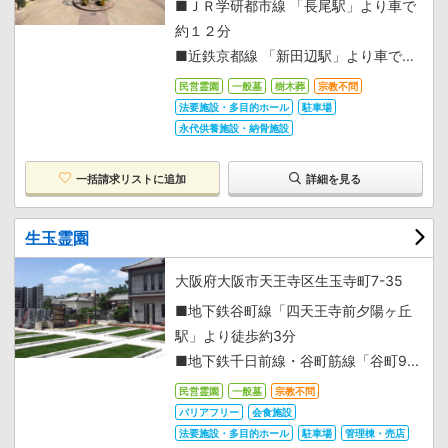
■ＪＲ学研都市線 「長尾駅」より車で
約１２分
■近鉄京都線 「新田辺駅」より車で...
民営霊園
一般墓
樹木葬
宗教不問
法要施設・多目的ホール
駐車場
永代供養施設・納骨施設
一括請求リストに追加
詳細を見る
生玉霊園
大阪府大阪市天王寺区生玉寺町7-35
■地下鉄谷町線「四天王寺前夕陽ヶ丘
駅」より徒歩約3分
■地下鉄千日前線・谷町筋線「谷町9...
民営霊園
一般墓
宗教不問
バリアフリー
会食施設
法要施設・多目的ホール
駐車場
管理棟・売店