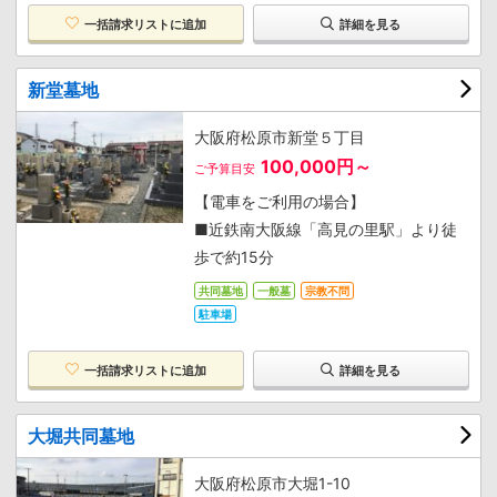
一括請求リストに追加
詳細を見る
新堂墓地
大阪府松原市新堂５丁目
100,000円～
ご予算目安
【電車をご利用の場合】
■近鉄南大阪線「高見の里駅」より徒
歩で約15分
共同墓地
一般墓
宗教不問
駐車場
一括請求リストに追加
詳細を見る
大堀共同墓地
大阪府松原市大堀1-10