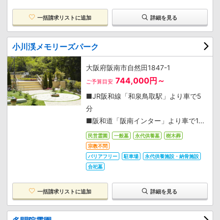
一括請求リストに追加
詳細を見る
小川渓メモリーズパーク
大阪府阪南市自然田1847-1
744,000円～
ご予算目安
■JR阪和線「和泉鳥取駅」より車で5
分
■阪和道「阪南インター」より車で1...
民営霊園
一般墓
永代供養墓
樹木葬
宗教不問
バリアフリー
駐車場
永代供養施設・納骨施設
合祀墓
一括請求リストに追加
詳細を見る