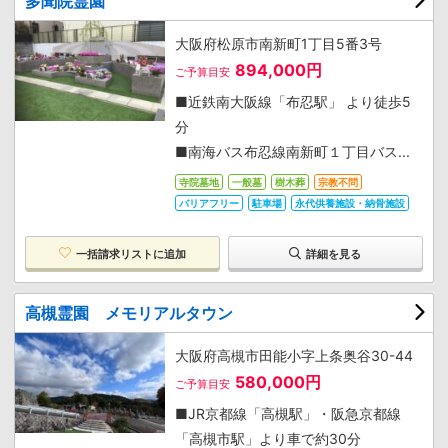
多聞院霊園
大阪府松原市南新町1丁目5番3号
894,000円
ご予算目安
■近鉄南大阪線「布忍駅」 より徒歩5
分
■南海バス布忍線南新町１丁目バス...
寺院墓地
一般墓
樹木葬
宗教不問
バリアフリー
駐車場
永代供養施設・納骨施設
一括請求リストに追加
詳細を見る
高槻霊園 メモリアルタウン
大阪府高槻市田能小字上条奥谷30-44
580,000円
ご予算目安
■JR京都線「高槻駅」・阪急京都線
「高槻市駅」より車で約30分