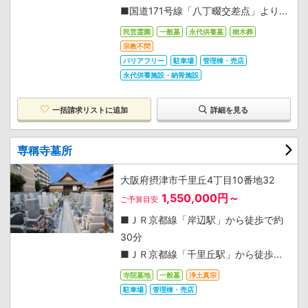
■国道171号線「八丁畷交差点」より...
民営霊園
一般墓
永代供養墓
樹木葬
宗教不問
バリアフリー
駐車場
管理棟・売店
永代供養施設・納骨施設
一括請求リストに追加
詳細を見る
専稱寺墓所
大阪府摂津市千里丘4丁目10番地32
1,550,000円～
ご予算目安
■ＪＲ京都線「岸辺駅」から徒歩で約
30分
■ＪＲ京都線「千里丘駅」から徒歩...
寺院墓地
一般墓
浄土真宗
駐車場
管理棟・売店