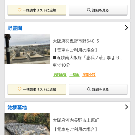
一括請求リストに追加
詳細を見る
野霊園
大阪府羽曳野市野640-5
【電車をご利用の場合】
■近鉄南大阪線「恵我ノ荘」駅より、
車で10分
共同墓地
一般墓
宗教不問
一括請求リストに追加
詳細を見る
池坂墓地
大阪府河内長野市上原町
【電車をご利用の場合】