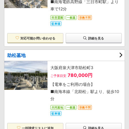
■南海電鉄高野線「三日市町駅」より
車で12分
民営霊園
一般墓
宗教不問
駐車場
対応可能か
問い合わせる
詳細を見る
助松墓地
大阪府泉大津市助松町3
780,000円
ご予算目安
【電車をご利用の場合】
■南海本線「北助松」駅より、徒歩10
分
共同墓地
一般墓
宗教不問
駐車場
一括請求リストに追加
詳細を見る