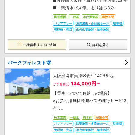
■近鉄南大阪線「布忍駅」から徒歩9分
■「南清水バス停」より徒歩3分
民営霊園
一般墓
永代供養墓
宗教不問
バリアフリー
法要施設・多目的ホール
駐車場
管理棟・売店
永代供養施設・納骨施設
一括請求リストに追加
詳細を見る
パークフォレスト堺
大阪府堺市美原区菅生1406番地
144,000円～
ご予算目安
【電車・バスでお越しの場合】
※お参り用無料送迎バスの運行サービス
有り。
民営霊園
一般墓
樹木葬
宗教不問
バリアフリー
法要施設・多目的ホール
駐車場
管理棟・売店
永代供養施設・納骨施設