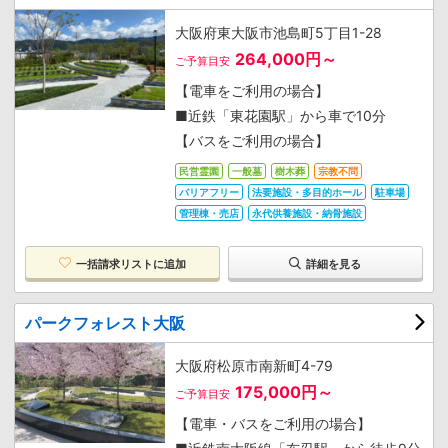
大阪府東大阪市池島町5丁目1-28
264,000円～
ご予算目安
【電車をご利用の場合】
■近鉄「東花園駅」から車で10分
【バスをご利用の場合】
民営霊園
一般墓
樹木葬
宗教不問
バリアフリー
法要施設・多目的ホール
駐車場
管理棟・売店
永代供養施設・納骨施設
一括請求リストに追加
詳細を見る
パークフォレスト大阪
大阪府松原市南新町4-79
175,000円～
ご予算目安
【電車・バスをご利用の場合】