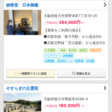
納骨堂 日本御廟
大阪府枚方市禁野本町1丁目19-20
384,000円～
ご予算目安
【電車をご利用の場合】
■京阪本線「枚方市駅」から徒歩9分
■京阪交野線「宮之阪駅」から徒歩5分
民営霊園
一般墓
樹木葬
納骨堂
宗教不問
バリアフリー
会食施設
法要施設・多目的ホール
駐車場
合祀墓
一括請求リストに追加
詳細を見る
やすらぎの丘霊苑
大阪府枚方市尊延寺4588-4
180,000円 ～
ご予算目安