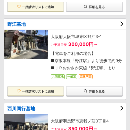
一括請求リストに追加
詳細を見る
野江墓地
大阪府大阪市城東区野江3-1
300,000円～
ご予算目安
【電車をご利用の場合】
■京阪本線「野江駅」より徒歩で約9分
■ＪＲおおさか東線「野江駅」より...
共同墓地
一般墓
宗教不問
一括請求リストに追加
詳細を見る
西川同行墓地
大阪府羽曳野市恵我ノ荘3丁目4
350,000円～
ご予算目安