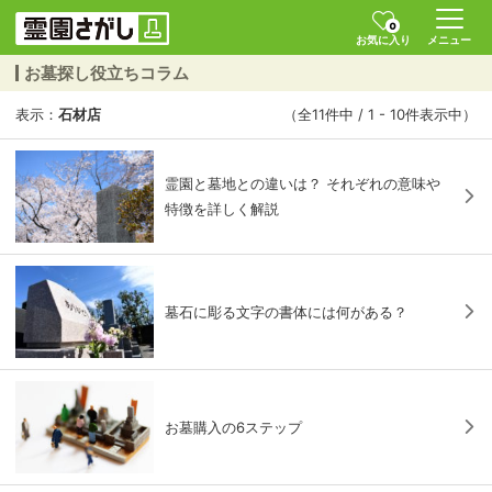
0
お気に入り
メニュー
お墓探し役立ちコラム
表示：
石材店
（全11件中 / 1 - 10件表示中）
霊園と墓地との違いは？ それぞれの意味や
特徴を詳しく解説
墓石に彫る文字の書体には何がある？
お墓購入の6ステップ