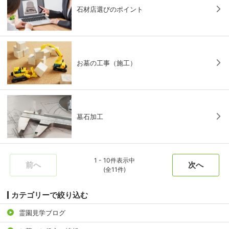
石材店選びのポイント
お墓の工事（施工）
墓石加工
1 - 10件表示中
前へ
次へ
(全11件)
カテゴリーで絞り込む
霊園見学ブログ