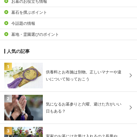
お墓のお役立ち情報
墓石を撰ぶポイント
今話題の情報
墓地・霊園選びのポイント
人気の記事
1
供養料とお布施は別物。正しいマナーや違
いについて知っておこう
2
気になるお墓参りと六曜、避けた方がいい
日もある？
3
実家のお墓には次男は入れるの？長男や