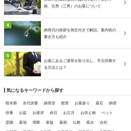
娘、次男（三男）のお墓について
4
納骨式の挨拶を例文付きで解説。案内状の
書き方も紹介
5
お墓にあるご遺骨を取り出し、手元供養す
る方法とは？
気になるキーワードから探す
樹木葬
永代供養
納骨堂
散骨
お墓参り
墓石
納骨
供養
お盆
お彼岸
命日
お正月
お供え物
ペット
霊園
墓地
埋葬
家族
墓相
仏教
風水
合祀