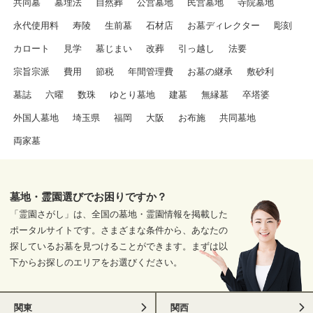
共同墓
墓埋法
自然葬
公営墓地
民営墓地
寺院墓地
永代使用料
寿陵
生前墓
石材店
お墓ディレクター
彫刻
カロート
見学
墓じまい
改葬
引っ越し
法要
宗旨宗派
費用
節税
年間管理費
お墓の継承
敷砂利
墓誌
六曜
数珠
ゆとり墓地
建墓
無縁墓
卒塔婆
外国人墓地
埼玉県
福岡
大阪
お布施
共同墓地
両家墓
墓地・霊園選びでお困りですか？
「霊園さがし」は、全国の墓地・霊園情報を掲載した
ポータルサイトです。さまざまな条件から、あなたの
探しているお墓を見つけることができます。まずは以
下からお探しのエリアをお選びください。
関東
関西