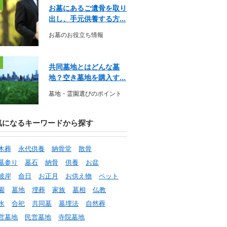
お墓にあるご遺骨を取り
出し、手元供養する方...
お墓のお役立ち情報
共同墓地とはどんな墓
地？空き墓地を購入す...
墓地・霊園選びのポイント
気になるキーワードから探す
木葬
永代供養
納骨堂
散骨
墓参り
墓石
納骨
供養
お盆
彼岸
命日
お正月
お供え物
ペット
園
墓地
埋葬
家族
墓相
仏教
水
合祀
共同墓
墓埋法
自然葬
営墓地
民営墓地
寺院墓地