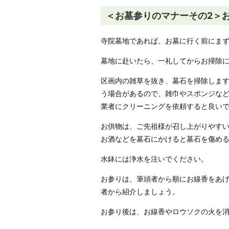
＜お墓参りのマナーその2＞
寺院墓地であれば、お墓に行く前にま
墓地に赴いたら、一礼してからお掃除
区画内の雑草を抜き、墓石を掃除しま
う場合があるので、雑巾やスポンジな
業者にクリーニングを依頼すると良い
お供物は、ご先祖様が召し上がりやす
お酒などを墓石にかけると墓石を傷め
水鉢には浄水を注いでください。
お参りは、筆頭者から順にお線香をあ
者から紹介しましょう。
お参り後は、お線香やロウソクの火を