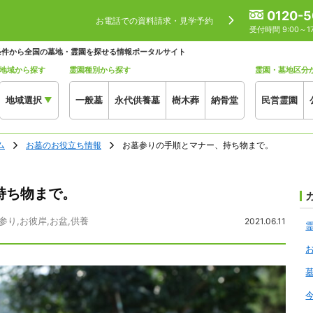
0120-5
お電話での資料請求・見学予約
受付時間 9:00～
条件から全国の墓地・霊園を探せる情報ポータルサイト
地域から探す
霊園種別から探す
霊園・墓地区分
地域選択
一般墓
永代供養墓
樹木葬
納骨堂
民営霊園
▼
ム
お墓のお役立ち情報
お墓参りの手順とマナー、持ち物まで。
持ち物まで。
参り
,
お彼岸
,
お盆
,
供養
2021.06.11