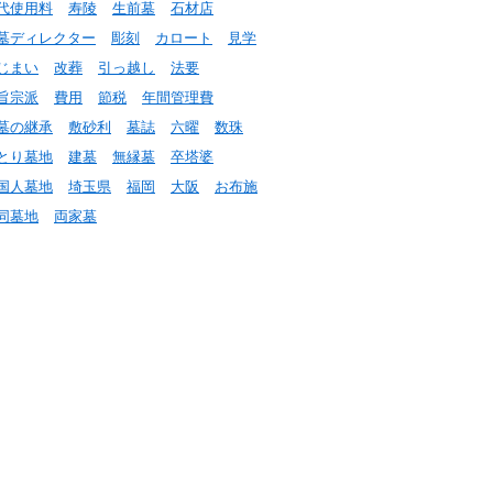
代使用料
寿陵
生前墓
石材店
墓ディレクター
彫刻
カロート
見学
じまい
改葬
引っ越し
法要
旨宗派
費用
節税
年間管理費
墓の継承
敷砂利
墓誌
六曜
数珠
とり墓地
建墓
無縁墓
卒塔婆
国人墓地
埼玉県
福岡
大阪
お布施
同墓地
両家墓