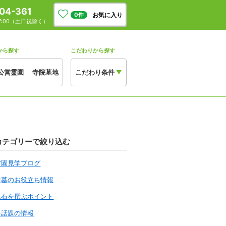
04-361
お気に入り
0
件
17:00（土日祝除く）
から探す
こだわりから探す
公営霊園
寺院墓地
こだわり条件
▼
カテゴリーで絞り込む
霊園見学ブログ
お墓のお役立ち情報
墓石を撰ぶポイント
今話題の情報