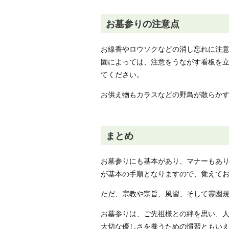
お墓参りの注意点
お線香やロウソクなどの消し忘れに注
園によっては、注意をうながす看板を
てください。
お供え物もカラスなどの野鳥が散らか
まとめ
お墓参りにも基本があり、マナーもあ
が基本の手順となりますので、覚えて
ただ、宗教や宗旨、風習、そして霊園
お墓参りは、ご先祖様との絆を思い、
大切な優しさを養うための慣習ともい