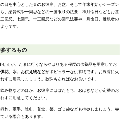
分の日を中心とした春のお彼岸、お盆、そして年末年始がシーズン
なら、納骨式や一周忌などの一度限りの法要、祥月命日などもお墓
、三回忌、七回忌、十三回忌などの回忌法要や、月命日、近親者の
いようです。
持参するもの
ませんが、たまに行くならやはりある程度の供養品を用意してお
、供花、水、お供え物など
がポピュラーな供養物です。お線香に火
忘れずに用意しましょう。数珠もあればなお良いです。
、飲み物などのほか、お彼岸にはぼたもち、おはぎなどが定番のお
忘れずに用意してください。
や柄杓、軍手、雑巾、花鋏、箒、ゴミ袋なども持参しましょう。寺
っている場合もあります。