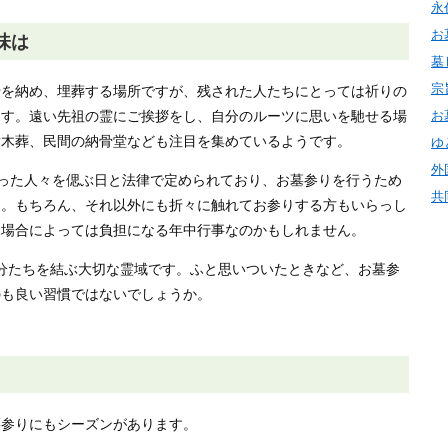
永
お
味は
墓
宗
骨を納め、埋葬する場所ですが、残された人たちにとっては祈りの
ます。遠い先祖の霊にご挨拶をし、自分のルーツに思いを馳せる場
お
樹木葬、民間の納骨堂なども注目を集めているようです。
ゆ
外
った人々を偲ぶ日と法律で定められており、お墓参りを行うため
共
う。もちろん、それ以外にも折々に触れてお参りする方もいらっし
、場合によっては負担になる年中行事なのかもしれません。
分たちを結ぶ大切な霊域です。ふと思いついたときなど、お墓参
のも良い習慣ではないでしょうか。
墓参りにもシーズンがあります。