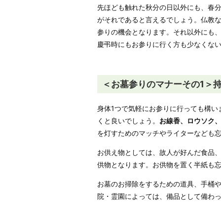
先ほども触れた秋分の日以外にも、春
がそれであると言えるでしょう。仏教
参りの機会となります。それ以外にも
慶弔時にもお参りに行く方も少なくな
＜お墓参りのマナーその1＞
身体1つで気軽にお参りに行っても構い
くと良いでしょう。
お線香、ロウソク
を灯すためのマッチやライターなども
お供え物としては、故人が好んだ食品
供物となります。お供物を置く半紙も
お墓のお掃除をするための道具、手桶
院・霊園によっては、備品として備わ