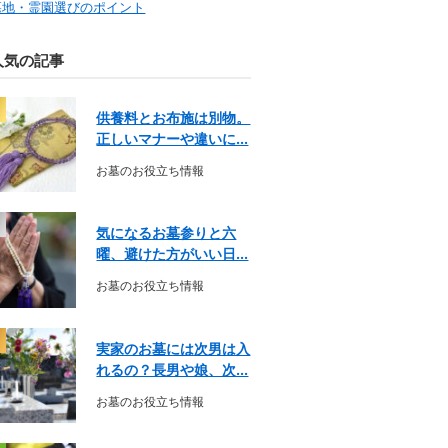
墓地・霊園選びのポイント
人気の記事
供養料とお布施は別物。
正しいマナーや違いに...
お墓のお役立ち情報
気になるお墓参りと六
曜、避けた方がいい日...
お墓のお役立ち情報
実家のお墓には次男は入
れるの？長男や娘、次...
お墓のお役立ち情報