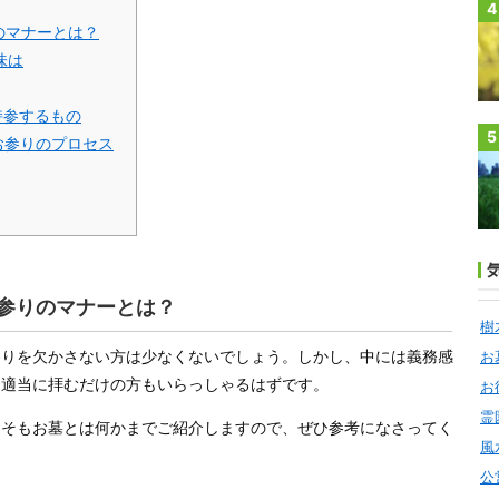
4
のマナーとは？
味は
持参するもの
5
お参りのプロセス
参りのマナーとは？
樹
参りを欠かさない方は少なくないでしょう。しかし、中には義務感
お
て適当に拝むだけの方もいらっしゃるはずです。
お
霊
もそもお墓とは何かまでご紹介しますので、ぜひ参考になさってく
風
公