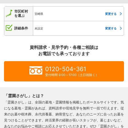
市区町村
宮崎県
変更する
を選ぶ
詳細条件
未設定
変更する
資料請求・見学予約・各種ご相談は
お電話でも承っております
0120-504-361
受付時間 9:00～17:00（土日祝除く）
「霊園さがし」とは？
「霊園さがし」は、全国の墓地・霊園情報を掲載したポータルサイトです。気
になる墓地・霊園があれば、資料請求や現地見学を無料で一括で行えます。従
来のお墓や樹木葬、永代供養墓、納骨堂など、あなたのニーズに合ったお墓を
見つけることができます。終活業界の経験が長いスタッフが、墓じまいなど、
あなたのお悩みやご相談にお応えさせていただきます。ぜひ「霊園さがし」を