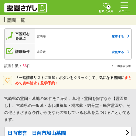
0
お気に入り
メニュー
霊園一覧
市区町村
宮崎県
変更する
を選ぶ
詳細条件
未設定
変更する
該当件数：
56
件
1 - 20件表示中
「一括請求リストに追加」ボタンをクリックして、
気になる霊園に
まと
めて資料請求 / 見学予約！
宮崎県の霊園・墓地の56件をご紹介。墓地・霊園を探すなら【霊園探
し】。宮崎県の一般墓・永代供養墓・樹木葬・納骨堂・民営霊園や、そ
の他さまざまな条件からあなたの探しているお墓を見つけることができ
ます。
日向市営 日向市城山墓園