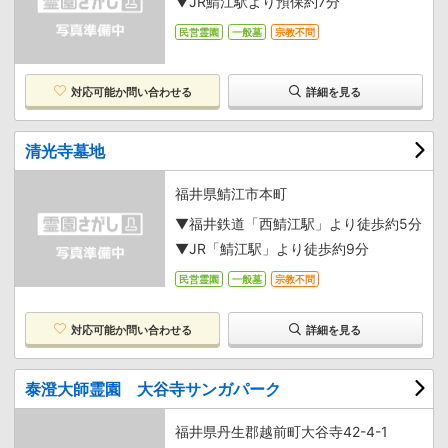
▼JR鯖江駅より預保約7分
民営霊園
一般墓
宗教不問
対応可能か
問い合わせる
詳細を見る
清光寺墓地
福井県鯖江市本町
▼福井鉄道「西鯖江駅」より徒歩約5分
▼JR「鯖江駅」より徒歩約9分
民営霊園
一般墓
宗教不問
対応可能か
問い合わせる
詳細を見る
泰澄大師霊園 大谷寺サンガパーク
福井県丹生郡越前町大谷寺42-4-1