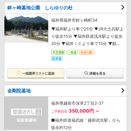
鉾ヶ崎墓地公園 しらゆりの杜
福井県福井市鉾ヶ崎町34
▼福井駅より車で25分 ▼JR大土呂駅よ
り徒歩15分 ▼福井鉄道浅水駅より徒歩
20分 ▼福井ＩＣより車で15分 ▼鯖...
民営霊園
一般墓
在来仏教
駐車場
一括請求リストに追加
詳細を見る
金剛院墓地
福井県越前市深草2丁目2-37
350,000円 ～
ご予算目安
■福井鉄道福武線「越前武生駅」から
徒歩約12分