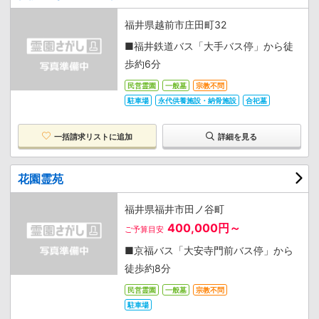
福井県越前市庄田町32
■福井鉄道バス「大手バス停」から徒
歩約6分
民営霊園
一般墓
宗教不問
駐車場
永代供養施設・納骨施設
合祀墓
一括請求リストに追加
詳細を見る
花園霊苑
福井県福井市田ノ谷町
400,000円～
ご予算目安
■京福バス「大安寺門前バス停」から
徒歩約8分
民営霊園
一般墓
宗教不問
駐車場