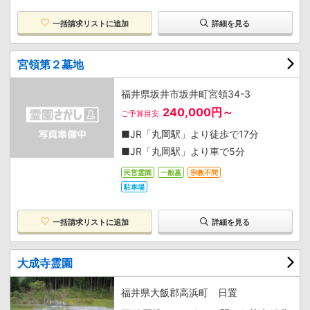
一括請求リストに追加
詳細を見る
宮領第２墓地
福井県坂井市坂井町宮領34-3
240,000円～
ご予算目安
■JR「丸岡駅」より徒歩で17分
■JR「丸岡駅」より車で5分
民営霊園
一般墓
宗教不問
駐車場
一括請求リストに追加
詳細を見る
大成寺霊園
福井県大飯郡高浜町 日置