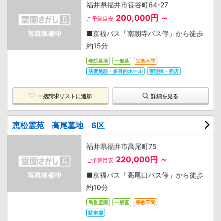
福井県福井市笹谷町64-27
200,000円 ～
ご予算目安
■京福バス「南朝寺バス停」から徒歩
約15分
寺院墓地
一般墓
宗教不問
法要施設・多目的ホール
管理棟・売店
一括請求リストに追加
詳細を見る
恵松霊苑 高尾墓地 6区
福井県福井市高尾町75
220,000円 ～
ご予算目安
■京福バス「高尾口バス停」から徒歩
約10分
民営霊園
一般墓
宗教不問
駐車場