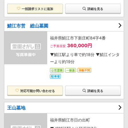
一括請求リストに追加
詳細を見る
鯖江市営 総山墓園
福井県鯖江市下新庄町84字4番
360,000円
ご予算目安
▼鯖江駅より車で約18分 ▼鯖江インタ
ーより約19分
公営霊園
一般墓
宗教不問
駐車場
対応可能か
問い合わせる
詳細を見る
王山墓地
福井県鯖江市日の出町