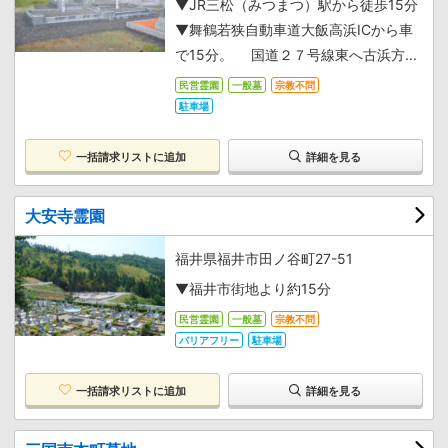
▼JR三松（みつまつ）駅から徒歩15分
▼舞鶴若狭自動車道大飯高浜ICから車
で15分。 国道２７号線東へ古浜方...
民営霊園
一般墓
宗教不問
駐車場
一括請求リストに追加
詳細を見る
大安寺霊園
福井県福井市田ノ谷町27-51
▼福井市街地より約15分
民営霊園
一般墓
宗教不問
バリアフリー
駐車場
一括請求リストに追加
詳細を見る