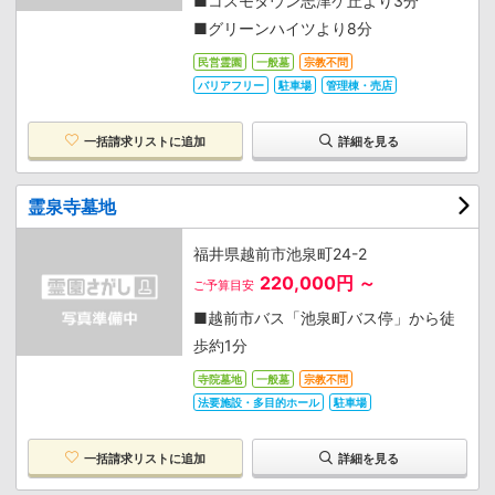
■コスモタウン志津ケ丘より3分
■グリーンハイツより8分
民営霊園
一般墓
宗教不問
バリアフリー
駐車場
管理棟・売店
一括請求リストに追加
詳細を見る
霊泉寺墓地
福井県越前市池泉町24-2
220,000円 ～
ご予算目安
■越前市バス「池泉町バス停」から徒
歩約1分
寺院墓地
一般墓
宗教不問
法要施設・多目的ホール
駐車場
一括請求リストに追加
詳細を見る