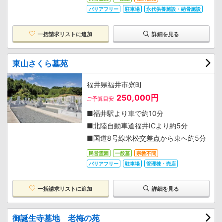
バリアフリー
駐車場
永代供養施設・納骨施設
一括請求リストに追加
詳細を見る
東山さくら墓苑
福井県福井市寮町
250,000円
ご予算目安
■福井駅より車で約10分
■北陸自動車道福井ICより約5分
■国道8号線米松交差点から東へ約5分
民営霊園
一般墓
宗教不問
バリアフリー
駐車場
管理棟・売店
一括請求リストに追加
詳細を見る
御誕生寺墓地 老梅の苑