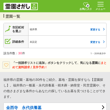
0
お気に入り
メニュー
霊園一覧
市区町村
福井県
変更する
を選ぶ
詳細条件
未設定
変更する
該当件数：
30
件
1 - 20件表示中
「一括請求リストに追加」ボタンをクリックして、
気になる霊園に
まと
めて資料請求 / 見学予約！
福井県の霊園・墓地の30件をご紹介。墓地・霊園を探すなら【霊園探
し】。福井県の一般墓・永代供養墓・樹木葬・納骨堂・民営霊園や、そ
の他さまざまな条件からあなたの探しているお墓を見つけることができ
ます。
金西寺 永代供養墓