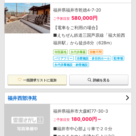
福井県福井市乾徳4-7-20
580,000円
ご予算目安
【電車をご利用の場合】
■えちぜん鉄道三国芦原線「福大前西
福井駅」から徒歩8分（628m）
寺院墓地
永代供養墓
宗教不問
バリアフリー
法要施設・多目的ホール
駐車場
永代供養施設・納骨施設
一括請求リストに追加
詳細を見る
福井西部浄苑
福井県福井市大森町77-30-3
180,000円～
ご予算目安
■福井市中心部より車で２０分