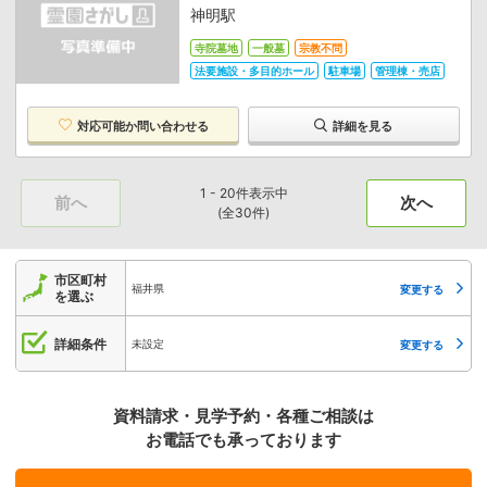
神明駅
寺院墓地
一般墓
宗教不問
法要施設・多目的ホール
駐車場
管理棟・売店
対応可能か
問い合わせる
詳細を見る
1 - 20件表示中
前へ
次へ
(全30件)
市区町村
福井県
変更する
を選ぶ
詳細条件
未設定
変更する
資料請求・見学予約・各種ご相談は
お電話でも承っております