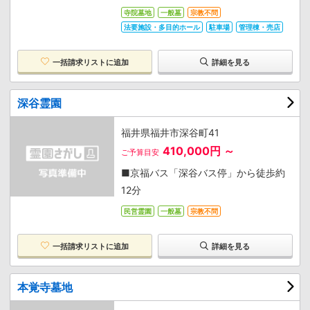
寺院墓地
一般墓
宗教不問
法要施設・多目的ホール
駐車場
管理棟・売店
一括請求リストに追加
詳細を見る
深谷霊園
福井県福井市深谷町41
410,000円 ～
ご予算目安
■京福バス「深谷バス停」から徒歩約
12分
民営霊園
一般墓
宗教不問
一括請求リストに追加
詳細を見る
本覚寺墓地