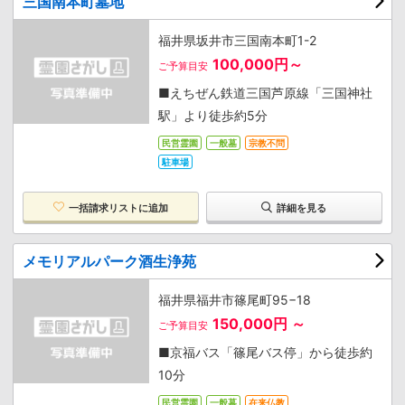
三国南本町墓地
福井県坂井市三国南本町1-2
100,000円～
ご予算目安
■えちぜん鉄道三国芦原線「三国神社
駅」より徒歩約5分
民営霊園
一般墓
宗教不問
駐車場
一括請求リストに追加
詳細を見る
メモリアルパーク酒生浄苑
福井県福井市篠尾町95−18
150,000円 ～
ご予算目安
■京福バス「篠尾バス停」から徒歩約
10分
民営霊園
一般墓
在来仏教