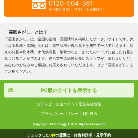
0120-504-361
受付時間 9:00～17:00（土日祝除く）
「霊園さがし」とは？
「霊園さがし」は、全国の墓地・霊園情報を掲載したポータルサイトです。気
になる墓地・霊園があれば、資料請求や現地見学を無料で一括で行えます。従
来のお墓や樹木葬、永代供養墓、納骨堂など、あなたのニーズに合ったお墓を
見つけることができます。終活業界の経験が長いスタッフが、墓じまいなど、
あなたのお悩みやご相談にお応えさせていただきます。ぜひ「霊園さがし」を
ご活用ください。
PC版のサイトを表示する
お知らせ
お墓コラム
運営会社情報
プライバシーポリシー
利用規約
Copyright (C)Strategy, Ltd. All Rights Reserved.
チェックした
0
件
の霊園に一括資料請求・見学予約