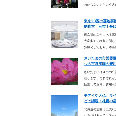
わからない」という方が
東京23区の墓地事
納骨堂「麻布十番ゆめ
東京都のなかにある墓
大変多くて種類に関し
多様化しており、本当に
さいたまの市営霊園
つの市営霊園の費用や
さいたまには４つの公
在します。それぞれが
位置しており、費用も安
モアイや大仏、ラ
どで話題！札幌の霊園
北海道の霊園は広大な
れるだけあって、スケ