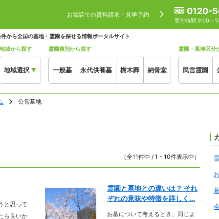
0120-5
お電話での資料請求・見学予約
受付時間 9:00～
条件から全国の墓地・霊園を探せる情報ポータルサイト
地域から探す
霊園種別から探す
霊園・墓地区分
地域選択
一般墓
永代供養墓
樹木葬
納骨堂
民営霊園
▼
ム
公営墓地
（全11件中 / 1 - 10件表示中）
霊園と墓地との違いは？ それ
ぞれの意味や特徴を詳しく...
うと思って
お墓について考えるとき、同じよ
たら良いか