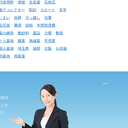
代使用料
寿陵
生前墓
石材店
墓ディレクター
彫刻
カロート
見学
じまい
改葬
引っ越し
法要
旨宗派
費用
節税
年間管理費
墓の継承
敷砂利
墓誌
六曜
数珠
とり墓地
建墓
無縁墓
卒塔婆
国人墓地
埼玉県
福岡
大阪
お布施
同墓地
両家墓
現地見
ことが
ぜひ