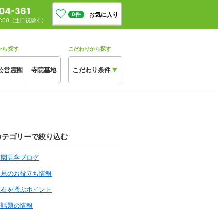
04-361
お気に入り
0
件
17:00（土日祝除く）
から探す
こだわりから探す
公営霊園
寺院墓地
こだわり条件
▼
カテゴリーで絞り込む
霊園見学ブログ
お墓のお役立ち情報
墓石を撰ぶポイント
今話題の情報