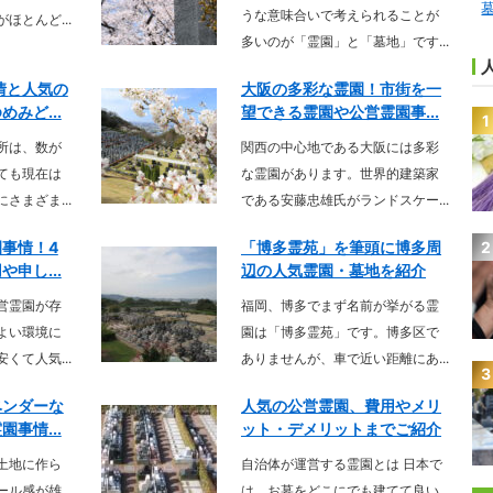
うな意味合いで考えられることが
ほとんど...
多いのが「霊園」と「墓地」です...
情と人気の
大阪の多彩な霊園！市街を一
みど...
望できる霊園や公営霊園事...
1
所は、数が
関西の中心地である大阪には多彩
ても現在は
な霊園があります。世界的建築家
さまざま...
である安藤忠雄氏がランドスケー...
2
事情！4
「博多霊苑」を筆頭に博多周
申し...
辺の人気霊園・墓地を紹介
営霊園が存
福岡、博多でまず名前が挙がる霊
よい環境に
園は「博多霊苑」です。博多区で
くて人気...
ありませんが、車で近い距離にあ...
3
ベンダーな
人気の公営霊園、費用やメリ
事情...
ット・デメリットまでご紹介
土地に作ら
自治体が運営する霊園とは 日本で
ール感が雄
は、お墓をどこにでも建てて良い