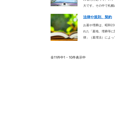
大です。その中で札幌の
法律や規則、契約
お墓や埋葬は、昭和2
れた「墓地、埋葬等に
律」（墓埋法）によって
全11件中1 - 10件表示中