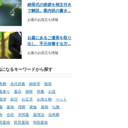
納骨式の挨拶を例文付き
で解説。案内状の書き...
お墓のお役立ち情報
お墓にあるご遺骨を取り
出し、手元供養する方...
お墓のお役立ち情報
気になるキーワードから探す
木葬
永代供養
納骨堂
散骨
墓参り
墓石
納骨
供養
お盆
彼岸
命日
お正月
お供え物
ペット
園
墓地
埋葬
家族
墓相
仏教
水
合祀
共同墓
墓埋法
自然葬
営墓地
民営墓地
寺院墓地