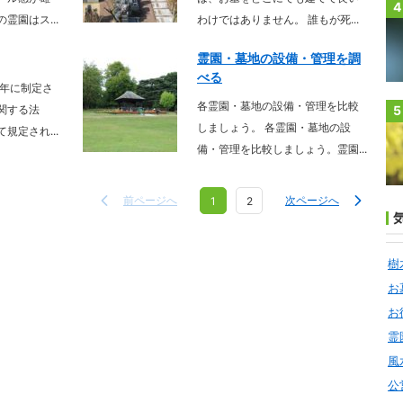
4
霊園はス...
わけではありません。 誰もが死...
霊園・墓地の設備・管理を調
べる
3年に制定さ
各霊園・墓地の設備・管理を比較
関する法
5
しましょう。 各霊園・墓地の設
規定され...
備・管理を比較しましょう。霊園...
前ページへ
次ページへ
1
2
樹
お
お
霊
風
公