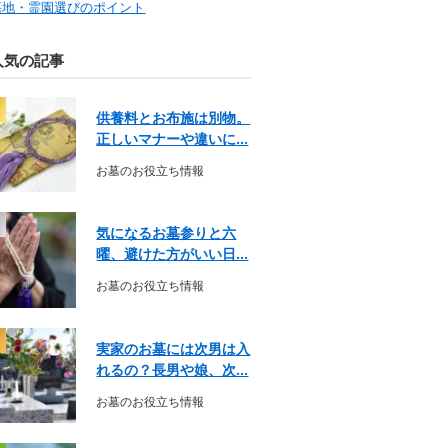
墓地・霊園選びのポイント
人気の記事
供養料とお布施は別物。
正しいマナーや違いに...
お墓のお役立ち情報
気になるお墓参りと六
曜、避けた方がいい日...
お墓のお役立ち情報
実家のお墓には次男は入
れるの？長男や娘、次...
お墓のお役立ち情報