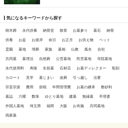
気になるキーワードから探す
樹木葬
永代供養
納骨堂
散骨
お墓参り
墓石
納骨
供養
お盆
お彼岸
命日
お正月
お供え物
ペット
霊園
墓地
埋葬
家族
墓相
仏教
風水
合祀
共同墓
墓埋法
自然葬
公営墓地
民営墓地
寺院墓地
永代使用料
寿陵
生前墓
石材店
お墓ディレクター
彫刻
カロート
見学
墓じまい
改葬
引っ越し
法要
宗旨宗派
費用
節税
年間管理費
お墓の継承
敷砂利
墓誌
六曜
数珠
ゆとり墓地
建墓
無縁墓
卒塔婆
外国人墓地
埼玉県
福岡
大阪
お布施
共同墓地
両家墓