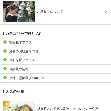
お墓参りについて
カテゴリーで絞り込む
霊園見学ブログ
お墓のお役立ち情報
墓石を撰ぶポイント
今話題の情報
墓地・霊園選びのポイント
人気の記事
1
供養料とお布施は別物。正しいマナーや違