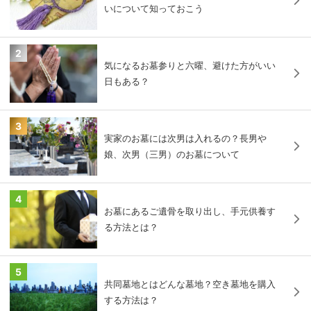
いについて知っておこう
2
気になるお墓参りと六曜、避けた方がいい
日もある？
3
実家のお墓には次男は入れるの？長男や
娘、次男（三男）のお墓について
4
お墓にあるご遺骨を取り出し、手元供養す
る方法とは？
5
共同墓地とはどんな墓地？空き墓地を購入
する方法は？