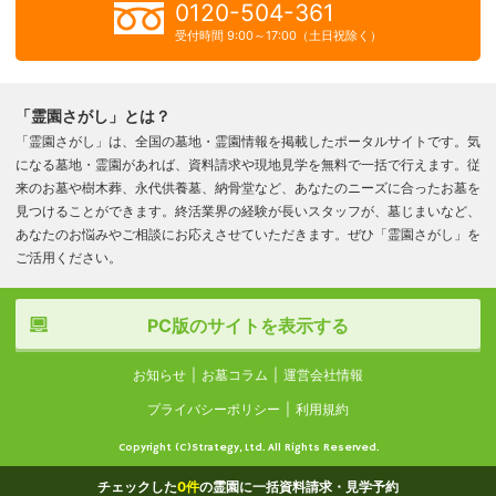
0120-504-361
受付時間 9:00～17:00（土日祝除く）
「霊園さがし」とは？
「霊園さがし」は、全国の墓地・霊園情報を掲載したポータルサイトです。気
になる墓地・霊園があれば、資料請求や現地見学を無料で一括で行えます。従
来のお墓や樹木葬、永代供養墓、納骨堂など、あなたのニーズに合ったお墓を
見つけることができます。終活業界の経験が長いスタッフが、墓じまいなど、
あなたのお悩みやご相談にお応えさせていただきます。ぜひ「霊園さがし」を
ご活用ください。
PC版のサイトを表示する
お知らせ
お墓コラム
運営会社情報
プライバシーポリシー
利用規約
Copyright (C)Strategy, Ltd. All Rights Reserved.
チェックした
0
件
の霊園に一括資料請求・見学予約