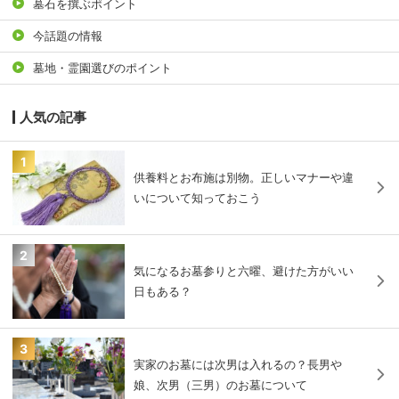
墓石を撰ぶポイント
今話題の情報
墓地・霊園選びのポイント
人気の記事
1
供養料とお布施は別物。正しいマナーや違
いについて知っておこう
2
気になるお墓参りと六曜、避けた方がいい
日もある？
3
実家のお墓には次男は入れるの？長男や
娘、次男（三男）のお墓について