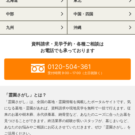
北海道
東北
中部
中国・四国
九州
沖縄
資料請求・見学予約・各種ご相談は
お電話でも承っております
0120-504-361
受付時間 9:00～17:00（土日祝除く）
「霊園さがし」とは？
「霊園さがし」は、全国の墓地・霊園情報を掲載したポータルサイトです。気
になる墓地・霊園があれば、資料請求や現地見学を無料で一括で行えます。従
来のお墓や樹木葬、永代供養墓、納骨堂など、あなたのニーズに合ったお墓を
見つけることができます。終活業界の経験が長いスタッフが、墓じまいなど、
あなたのお悩みやご相談にお応えさせていただきます。ぜひ「霊園さがし」を
ご活用ください。