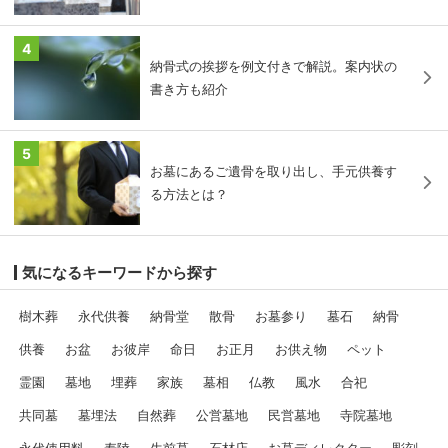
4
納骨式の挨拶を例文付きで解説。案内状の
書き方も紹介
5
お墓にあるご遺骨を取り出し、手元供養す
る方法とは？
気になるキーワードから探す
樹木葬
永代供養
納骨堂
散骨
お墓参り
墓石
納骨
供養
お盆
お彼岸
命日
お正月
お供え物
ペット
霊園
墓地
埋葬
家族
墓相
仏教
風水
合祀
共同墓
墓埋法
自然葬
公営墓地
民営墓地
寺院墓地