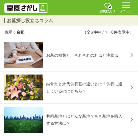
0
お気に入り
メニュー
お墓探し役立ちコラム
表示：
合祀
（全6件中 / 1 - 6件表示中）
お墓の種類と、それぞれの利点と注意点
納骨堂と永代供養墓の違いとは？供養に適
しているのはどちら？
共同墓地とはどんな墓地？空き墓地を購入
する方法は？