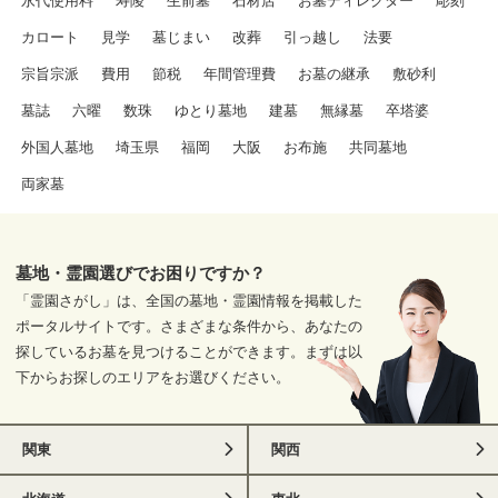
永代使用料
寿陵
生前墓
石材店
お墓ディレクター
彫刻
カロート
見学
墓じまい
改葬
引っ越し
法要
宗旨宗派
費用
節税
年間管理費
お墓の継承
敷砂利
墓誌
六曜
数珠
ゆとり墓地
建墓
無縁墓
卒塔婆
外国人墓地
埼玉県
福岡
大阪
お布施
共同墓地
両家墓
墓地・霊園選びでお困りですか？
「霊園さがし」は、全国の墓地・霊園情報を掲載した
ポータルサイトです。さまざまな条件から、あなたの
探しているお墓を見つけることができます。まずは以
下からお探しのエリアをお選びください。
関東
関西