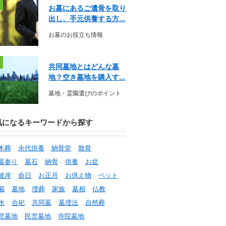
お墓にあるご遺骨を取り
出し、手元供養する方...
お墓のお役立ち情報
共同墓地とはどんな墓
地？空き墓地を購入す...
墓地・霊園選びのポイント
気になるキーワードから探す
木葬
永代供養
納骨堂
散骨
墓参り
墓石
納骨
供養
お盆
彼岸
命日
お正月
お供え物
ペット
園
墓地
埋葬
家族
墓相
仏教
水
合祀
共同墓
墓埋法
自然葬
営墓地
民営墓地
寺院墓地