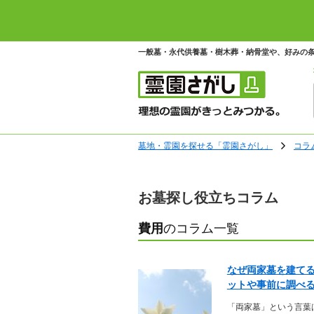
一般墓・永代供養墓・樹木葬・納骨堂や、好みの
墓地・霊園を探せる「霊園さがし」
コラ
お墓探し役立ちコラム
費用
のコラム一覧
なぜ両家墓を建て
ットや事前に調べるポ
「両家墓」という言葉