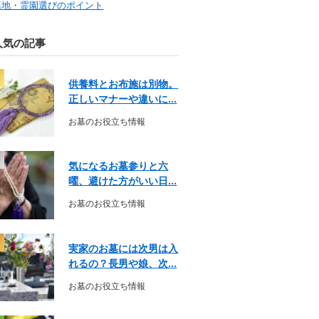
墓地・霊園選びのポイント
人気の記事
供養料とお布施は別物。
正しいマナーや違いに...
お墓のお役立ち情報
気になるお墓参りと六
曜、避けた方がいい日...
お墓のお役立ち情報
実家のお墓には次男は入
れるの？長男や娘、次...
お墓のお役立ち情報