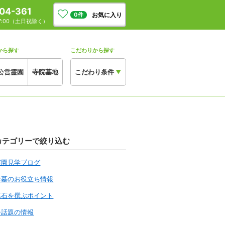
04-361
お気に入り
0
件
17:00（土日祝除く）
から探す
こだわりから探す
公営霊園
寺院墓地
こだわり条件
▼
カテゴリーで絞り込む
霊園見学ブログ
お墓のお役立ち情報
墓石を撰ぶポイント
今話題の情報