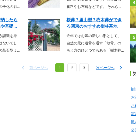
4
子化の影...
養料やお布施などです。 それら...
滞納したら
桜葬？里山型？樹木葬ができ
基礎...
る関東のおすすめ樹林墓地
う認識を持
近年ではお墓の新しい形として、
5
はないでし
自然の元に遺骨を還す「散骨」の
墓石型よ...
考え方のひとつでもある「樹木葬...
前ページへ
次ページへ
1
2
3
樹
お
お
霊
風
公