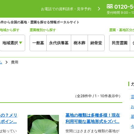
0120-5
お電話での資料請求・見学予約
受付時間 9:00～
条件から全国の墓地・霊園を探せる情報ポータルサイト
地域から探す
霊園種別から探す
霊園・墓地区分
地域選択
一般墓
永代供養墓
樹木葬
納骨堂
民営霊園
▼
ム
費用
（全28件中 / 1 - 10件表示中）
るの？メリ
墓地の種類は多種多様！現在
イン...
利用可能な墓地形式をズバ...
は知ってい
世間にはさまざまな種類の墓地が