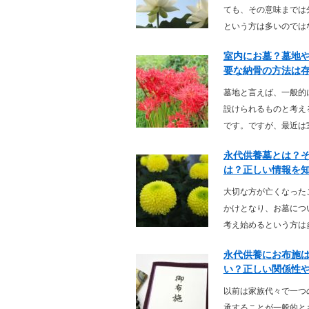
ても、その意味までは
という方は多いのではな
室内にお墓？墓地
要な納骨の方法は
墓地と言えば、一般的
設けられるものと考え
です。ですが、最近は室
永代供養墓とは？
は？正しい情報を
大切な方が亡くなった
かけとなり、お墓につ
考え始めるという方は多
永代供養にお布施
い？正しい関係性や費
以前は家族代々で一つ
承することが一般的と