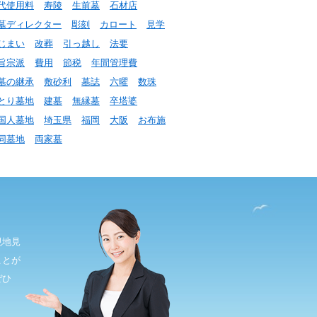
代使用料
寿陵
生前墓
石材店
墓ディレクター
彫刻
カロート
見学
じまい
改葬
引っ越し
法要
旨宗派
費用
節税
年間管理費
墓の継承
敷砂利
墓誌
六曜
数珠
とり墓地
建墓
無縁墓
卒塔婆
国人墓地
埼玉県
福岡
大阪
お布施
同墓地
両家墓
現地見
ことが
ぜひ