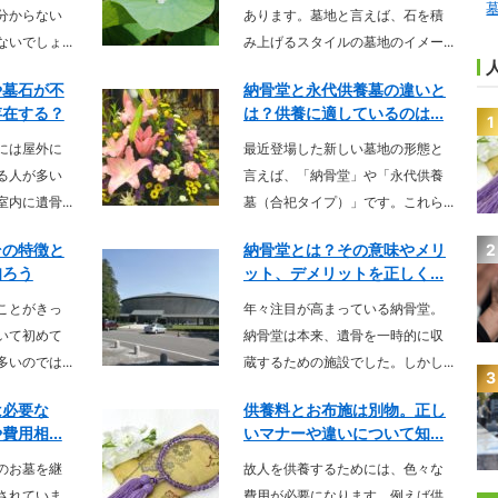
分からない
あります。墓地と言えば、石を積
いでしょ...
み上げるスタイルの墓地のイメー...
や墓石が不
納骨堂と永代供養墓の違いと
存在する？
は？供養に適しているのは...
1
には屋外に
最近登場した新しい墓地の形態と
る人が多い
言えば、「納骨堂」や「永代供養
内に遺骨...
墓（合祀タイプ）」です。これら...
2
その特徴と
納骨堂とは？その意味やメリ
知ろう
ット、デメリットを正しく...
ことがきっ
年々注目が高まっている納骨堂。
いて初めて
納骨堂は本来、遺骨を一時的に収
いのでは...
蔵するための施設でした。しかし...
3
は必要な
供養料とお布施は別物。正し
用相...
いマナーや違いについて知...
のお墓を継
故人を供養するためには、色々な
されていま
費用が必要になります。例えば供