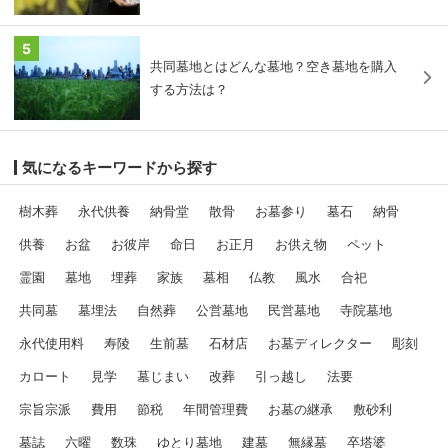
5
共同墓地とはどんな墓地？空き墓地を購入
する方法は？
気になるキーワードから探す
樹木葬
永代供養
納骨堂
散骨
お墓参り
墓石
納骨
供養
お盆
お彼岸
命日
お正月
お供え物
ペット
霊園
墓地
埋葬
家族
墓相
仏教
風水
合祀
共同墓
墓埋法
自然葬
公営墓地
民営墓地
寺院墓地
永代使用料
寿陵
生前墓
石材店
お墓ディレクター
彫刻
カロート
見学
墓じまい
改葬
引っ越し
法要
宗旨宗派
費用
節税
年間管理費
お墓の継承
敷砂利
墓誌
六曜
数珠
ゆとり墓地
建墓
無縁墓
卒塔婆