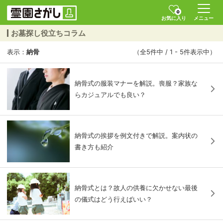
0
お気に入り
メニュー
お墓探し役立ちコラム
表示：
納骨
（全5件中 / 1 - 5件表示中）
納骨式の服装マナーを解説。喪服？家族な
らカジュアルでも良い？
納骨式の挨拶を例文付きで解説。案内状の
書き方も紹介
納骨式とは？故人の供養に欠かせない最後
の儀式はどう行えばいい？