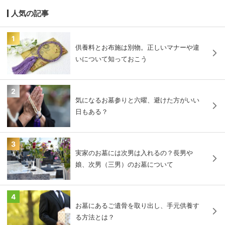
人気の記事
1
供養料とお布施は別物。正しいマナーや違
いについて知っておこう
2
気になるお墓参りと六曜、避けた方がいい
日もある？
3
実家のお墓には次男は入れるの？長男や
娘、次男（三男）のお墓について
4
お墓にあるご遺骨を取り出し、手元供養す
る方法とは？