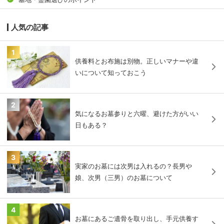
人気の記事
1
供養料とお布施は別物。正しいマナーや違
いについて知っておこう
2
気になるお墓参りと六曜、避けた方がいい
日もある？
3
実家のお墓には次男は入れるの？長男や
娘、次男（三男）のお墓について
4
お墓にあるご遺骨を取り出し、手元供養す