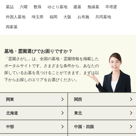
墓誌
六曜
数珠
ゆとり墓地
建墓
無縁墓
卒塔婆
外国人墓地
埼玉県
福岡
大阪
お布施
共同墓地
両家墓
墓地・霊園選びでお困りですか？
「霊園さがし」は、全国の墓地・霊園情報を掲載した
ポータルサイトです。さまざまな条件から、あなたの
探しているお墓を見つけることができます。まずは以
下からお探しのエリアをお選びください。
関東
関西
北海道
東北
中部
中国・四国