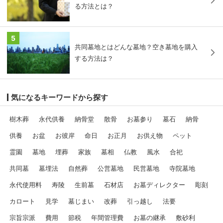
る方法とは？
5
共同墓地とはどんな墓地？空き墓地を購入
する方法は？
気になるキーワードから探す
樹木葬
永代供養
納骨堂
散骨
お墓参り
墓石
納骨
供養
お盆
お彼岸
命日
お正月
お供え物
ペット
霊園
墓地
埋葬
家族
墓相
仏教
風水
合祀
共同墓
墓埋法
自然葬
公営墓地
民営墓地
寺院墓地
永代使用料
寿陵
生前墓
石材店
お墓ディレクター
彫刻
カロート
見学
墓じまい
改葬
引っ越し
法要
宗旨宗派
費用
節税
年間管理費
お墓の継承
敷砂利