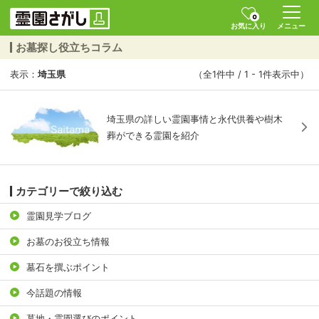
0
お気に入り
メニュー
お墓探し役立ちコラム
表示：
埼玉県
（全1件中 / 1 - 1件表示中）
埼玉県の詳しい霊園事情と永代供養や樹木
葬ができる霊園を紹介
カテゴリーで絞り込む
霊園見学ブログ
お墓のお役立ち情報
墓石を撰ぶポイント
今話題の情報
墓地・霊園選びのポイント