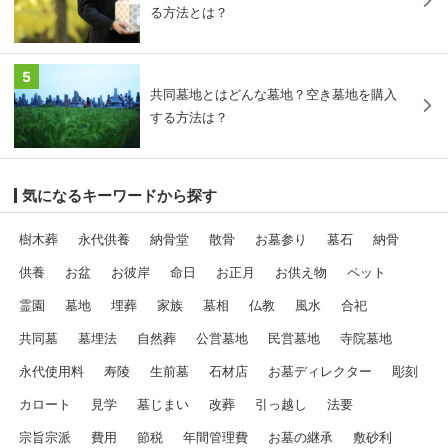
る方法とは？
5
共同墓地とはどんな墓地？空き墓地を購入
する方法は？
気になるキーワードから探す
樹木葬
永代供養
納骨堂
散骨
お墓参り
墓石
納骨
供養
お盆
お彼岸
命日
お正月
お供え物
ペット
霊園
墓地
埋葬
家族
墓相
仏教
風水
合祀
共同墓
墓埋法
自然葬
公営墓地
民営墓地
寺院墓地
永代使用料
寿陵
生前墓
石材店
お墓ディレクター
彫刻
カロート
見学
墓じまい
改葬
引っ越し
法要
宗旨宗派
費用
節税
年間管理費
お墓の継承
敷砂利