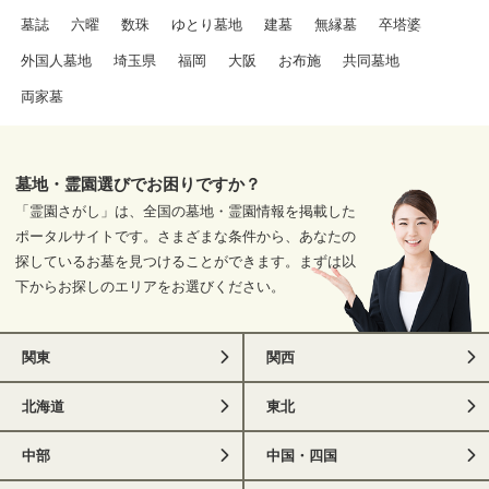
墓誌
六曜
数珠
ゆとり墓地
建墓
無縁墓
卒塔婆
外国人墓地
埼玉県
福岡
大阪
お布施
共同墓地
両家墓
墓地・霊園選びでお困りですか？
「霊園さがし」は、全国の墓地・霊園情報を掲載した
ポータルサイトです。さまざまな条件から、あなたの
探しているお墓を見つけることができます。まずは以
下からお探しのエリアをお選びください。
関東
関西
北海道
東北
中部
中国・四国