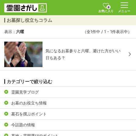
0
お気に入り
メニュー
お墓探し役立ちコラム
表示：
六曜
（全1件中 / 1 - 1件表示中）
気になるお墓参りと六曜、避けた方がいい
日もある？
カテゴリーで絞り込む
霊園見学ブログ
お墓のお役立ち情報
墓石を撰ぶポイント
今話題の情報
墓地・霊園選びのポイント