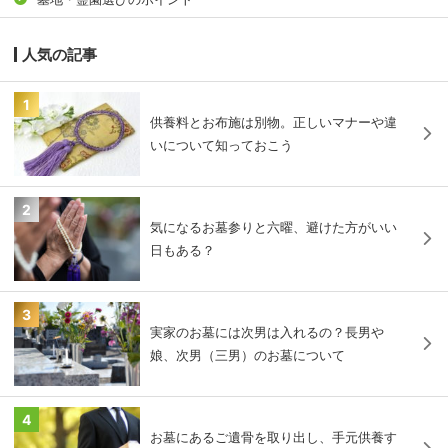
人気の記事
1
供養料とお布施は別物。正しいマナーや違
いについて知っておこう
2
気になるお墓参りと六曜、避けた方がいい
日もある？
3
実家のお墓には次男は入れるの？長男や
娘、次男（三男）のお墓について
4
お墓にあるご遺骨を取り出し、手元供養す