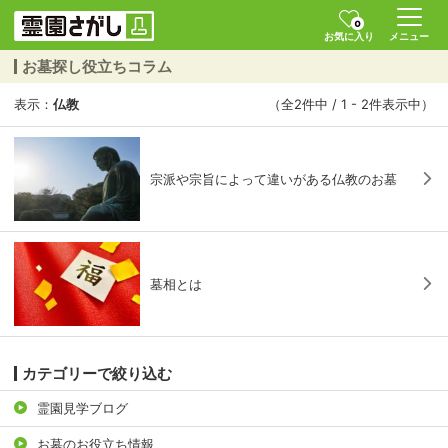
0
お気に入り
メニュー
お墓探し役立ちコラム
表示：
仏教
（全2件中 / 1 - 2件表示中）
宗派や宗旨によって違いがある仏教のお墓
墓相とは
カテゴリーで絞り込む
霊園見学ブログ
お墓のお役立ち情報