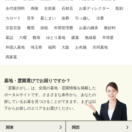
永代使用料
寿陵
生前墓
石材店
お墓ディレクター
彫刻
カロート
見学
墓じまい
改葬
引っ越し
法要
宗旨宗派
費用
節税
年間管理費
お墓の継承
敷砂利
墓誌
六曜
数珠
ゆとり墓地
建墓
無縁墓
卒塔婆
外国人墓地
埼玉県
福岡
大阪
お布施
共同墓地
両家墓
墓地・霊園選びでお困りですか？
「霊園さがし」は、全国の墓地・霊園情報を掲載した
ポータルサイトです。さまざまな条件から、あなたの
探しているお墓を見つけることができます。まずは以
下からお探しのエリアをお選びください。
関東
関西