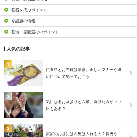
墓石を撰ぶポイント
今話題の情報
墓地・霊園選びのポイント
人気の記事
1
供養料とお布施は別物。正しいマナーや違
いについて知っておこう
2
気になるお墓参りと六曜、避けた方がいい
日もある？
3
実家のお墓には次男は入れるの？長男や