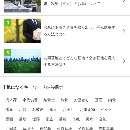
娘、次男（三男）のお墓について
4
お墓にあるご遺骨を取り出し、手元供養す
る方法とは？
5
共同墓地とはどんな墓地？空き墓地を購入
する方法は？
気になるキーワードから探す
樹木葬
永代供養
納骨堂
散骨
お墓参り
墓石
納骨
供養
お盆
お彼岸
命日
お正月
お供え物
ペット
霊園
墓地
埋葬
家族
墓相
仏教
風水
合祀
共同墓
墓埋法
自然葬
公営墓地
民営墓地
寺院墓地