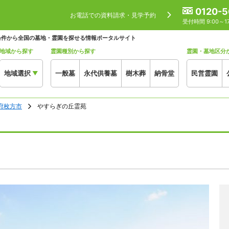
0120-5
お電話での資料請求・見学予約
受付時間 9:00～
条件から全国の墓地・霊園を探せる情報ポータルサイト
地域から探す
霊園種別から探す
霊園・墓地区分
地域選択
一般墓
永代供養墓
樹木葬
納骨堂
民営霊園
▼
府枚方市
やすらぎの丘霊苑