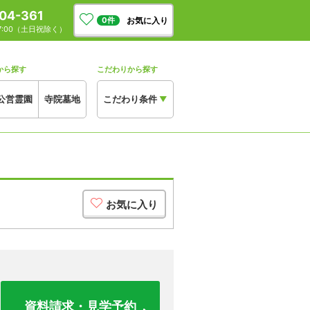
04-361
お気に入り
0
件
17:00（土日祝除く）
から探す
こだわりから探す
公営霊園
寺院墓地
こだわり条件
▼
お気に入り
資料請求・見学予約