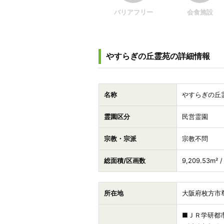
バリアフリー
会食施設
やすらぎの丘霊苑の詳細情報
名称
やすらぎの丘
霊園区分
民営霊園
宗教・宗派
宗教不問
総面積/区画数
9,209.53m² 
所在地
大阪府枚方市尊
■ＪＲ学研都