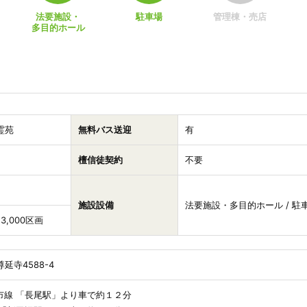
法要施設・
駐車場
管理棟・売店
多目的ホール
霊苑
無料バス送迎
有
檀信徒契約
不要
施設設備
法要施設・多目的ホール / 駐
/ 3,000区画
延寺4588-4
市線 「長尾駅」より車で約１２分