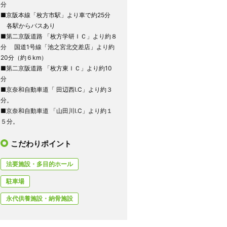
分
■京阪本線「枚方市駅」より車で約25分
各駅からバスあり
■第二京阪道路 「枚方学研ＩＣ」より約８
分 国道1号線「池之宮北交差店」より約
20分（約６km）
■第二京阪道路 「枚方東ＩＣ」より約10
分
■京奈和自動車道「 田辺西I.C」より約３
分。
■京奈和自動車道 「山田川I.C」より約１
５分。
こだわりポイント
法要施設・多目的ホール
駐車場
永代供養施設・納骨施設