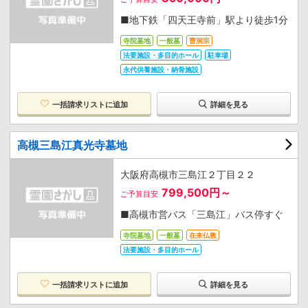
■地下鉄「四天王寺前」駅より徒歩1分
寺院墓地
一般墓
曹洞宗
法要施設・多目的ホール
駐車場
永代供養施設・納骨施設
一括請求リストに追加
詳細を見る
高槻三島江真光寺墓地
大阪府高槻市三島江２丁目２２
799,500円～
ご予算目安
■高槻市営バス「三島江」バス停すぐ
寺院墓地
一般墓
在来仏教
法要施設・多目的ホール
一括請求リストに追加
詳細を見る