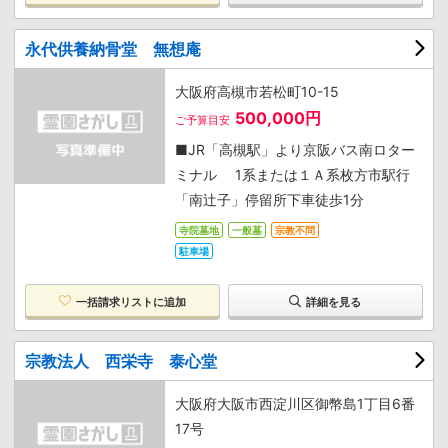
永代供養納骨堂 無想庵
大阪府高槻市若松町10-15
500,000円
ご予算目安
■JR「高槻駅」より京阪バス南ロター
ミナル 1系または１Ａ系枚方市駅行
「南辻子」停留所下車徒歩1分
寺院墓地
一般墓
宗教不問
駐車場
一括請求リストに追加
詳細を見る
宗教法人 西栄寺 泰心堂
大阪府大阪市西淀川区御幣島1丁目6番
17号