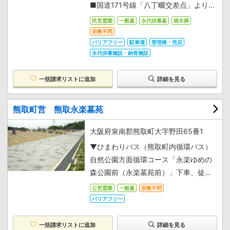
■国道171号線「八丁畷交差点」より...
民営霊園
一般墓
永代供養墓
樹木葬
宗教不問
バリアフリー
駐車場
管理棟・売店
永代供養施設・納骨施設
一括請求リストに追加
詳細を見る
熊取町営 熊取永楽墓苑
大阪府泉南郡熊取町大字野田65番1
▼ひまわりバス（熊取町内循環バス）
自然公園方面循環コース「永楽ゆめの
森公園前（永楽墓苑前）」下車、徒...
公営霊園
一般墓
宗教不問
バリアフリー
一括請求リストに追加
詳細を見る