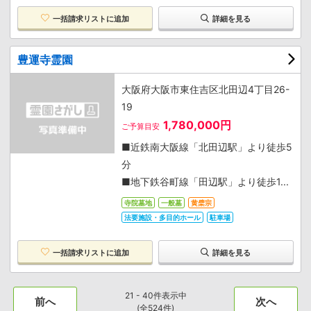
一括請求リストに追加
詳細を見る
豊運寺霊園
大阪府大阪市東住吉区北田辺4丁目26-
19
1,780,000円
ご予算目安
■近鉄南大阪線「北田辺駅」より徒歩5
分
■地下鉄谷町線「田辺駅」より徒歩1...
寺院墓地
一般墓
黄檗宗
法要施設・多目的ホール
駐車場
一括請求リストに追加
詳細を見る
21 - 40件表示中
前へ
次へ
(全524件)