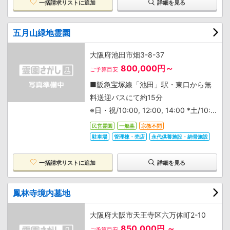
一括請求リストに追加
詳細を見る
五月山緑地霊園
大阪府池田市畑3-8-37
800,000円～
ご予算目安
■阪急宝塚線「池田」駅・東口から無
料送迎バスにて約15分
※日・祝/10:00, 12:00, 14:00 *土/10:...
民営霊園
一般墓
宗教不問
駐車場
管理棟・売店
永代供養施設・納骨施設
一括請求リストに追加
詳細を見る
鳳林寺境内墓地
大阪府大阪市天王寺区六万体町2-10
850,000円 ～
ご予算目安