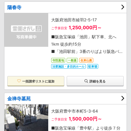
陽春寺
大阪府池田市綾羽2-5-17
1,250,000円～
ご予算目安
■阪急宝塚線「池田」駅下車、北へ
1km 徒歩約15分
■「池田駅前」3番のりばより阪急バ...
寺院墓地
一般墓
在来仏教
法要施設・多目的ホール
駐車場
一括請求リストに追加
詳細を見る
金禅寺墓苑
大阪府豊中市本町5-3-64
1,500,000円～
ご予算目安
■阪急宝塚線「豊中駅」より徒歩７分