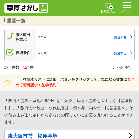
0
お気に入り
メニュー
霊園一覧
市区町村
大阪府
変更する
を選ぶ
詳細条件
未設定
変更する
該当件数：
524
件
21 - 40件表示中
「一括請求リストに追加」ボタンをクリックして、
気になる霊園に
まと
めて資料請求 / 見学予約！
大阪府の霊園・墓地の524件をご紹介。墓地・霊園を探すなら【霊園探
し】。大阪府の一般墓・永代供養墓・樹木葬・納骨堂・民営霊園や、そ
の他さまざまな条件からあなたの探しているお墓を見つけることができ
ます。
東大阪市営 松原墓地