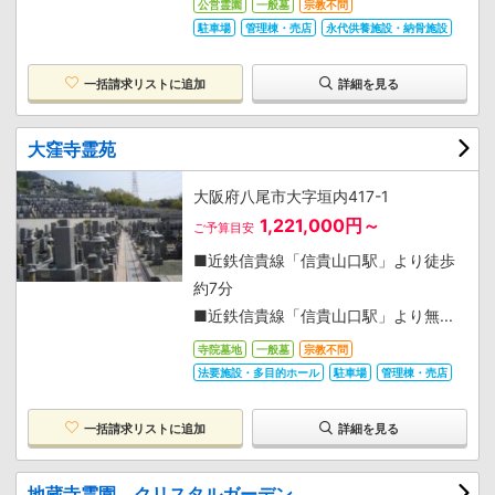
公営霊園
一般墓
宗教不問
駐車場
管理棟・売店
永代供養施設・納骨施設
一括請求リストに追加
詳細を見る
大窪寺霊苑
大阪府八尾市大字垣内417-1
1,221,000円～
ご予算目安
■近鉄信貴線「信貴山口駅」より徒歩
約7分
■近鉄信貴線「信貴山口駅」より無...
寺院墓地
一般墓
宗教不問
法要施設・多目的ホール
駐車場
管理棟・売店
一括請求リストに追加
詳細を見る
地蔵寺霊園 クリスタルガーデン