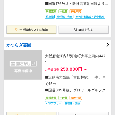
■国道176号線・阪神高速池田線より...
民営霊園
一般墓
宗教不問
駐車場
管理棟・売店
永代供養施設・納骨施設
一括請求リストに追加
詳細を見る
かつらぎ霊園
大阪府南河内郡河南町大字上河内447-
1
250,000円 ～
ご予算目安
■近鉄南大阪線「富田林駅」下車、車
で15分
■国道309号線、グロワールゴルフク...
民営霊園
一般墓
宗教不問
バリアフリー
管理棟・売店