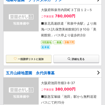
大阪府和泉市内田町３丁目１２−５
780,000円
ご予算目安
■泉北高速鉄道「和泉中央駅」より南
海バス[久保惣美術館前]行き10分「美
術館前」バス停より徒歩約3分
寺院墓地
一般墓
宗教不問
駐車場
一括請求リストに追加
詳細を見る
五月山緑地霊園 永代供養墓
大阪府池田市畑3-8-37
380,000円
ご予算目安
■阪急宝塚線「池田」駅から無料送迎
バスにて約15分