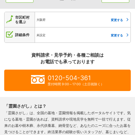
市区町村
大阪府
変更する
を選ぶ
詳細条件
未設定
変更する
資料請求・見学予約・各種ご相談は
お電話でも承っております
0120-504-361
受付時間 9:00～17:00（土日祝除く）
「霊園さがし」とは？
「霊園さがし」は、全国の墓地・霊園情報を掲載したポータルサイトです。気
になる墓地・霊園があれば、資料請求や現地見学を無料で一括で行えます。従
来のお墓や樹木葬、永代供養墓、納骨堂など、あなたのニーズに合ったお墓を
見つけることができます。終活業界の経験が長いスタッフが、墓じまいなど、