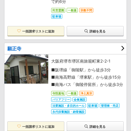
で約6分
民営霊園
一般墓
宗教不問
駐車場
一括請求リストに追加
詳細を見る
願正寺
大阪府堺市堺区南旅籠町東2-2-1
■阪堺線「御陵駅」から徒歩3分
■南海高野線「堺東駅」から徒歩15分
■南海バス「御陵停留所」から徒歩3分
寺院墓地
一般墓
浄土真宗
バリアフリー
会食施設
法要施設・多目的ホール
駐車場
管理棟・売店
永代供養施設・納骨施設
一括請求リストに追加
詳細を見る