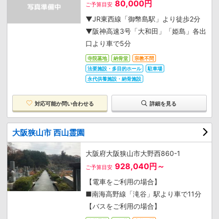
80,000円
ご予算目安
▼JR東西線「御幣島駅」より徒歩2分
▼阪神高速3号「大和田」「姫島」各出
口より車で5分
寺院墓地
納骨堂
宗教不問
法要施設・多目的ホール
駐車場
永代供養施設・納骨施設
対応可能か
問い合わせる
詳細を見る
大阪狭山市 西山霊園
大阪府大阪狭山市大野西860-1
928,040円～
ご予算目安
【電車をご利用の場合】
■南海高野線「滝谷」駅より車で11分
【バスをご利用の場合】