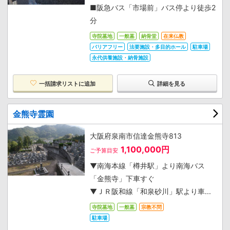
■阪急バス「市場前」バス停より徒歩2
分
寺院墓地
一般墓
納骨堂
在来仏教
バリアフリー
法要施設・多目的ホール
駐車場
永代供養施設・納骨施設
一括請求リストに追加
詳細を見る
金熊寺霊園
大阪府泉南市信達金熊寺813
1,100,000円
ご予算目安
▼南海本線「樽井駅」より南海バス
「金熊寺」下車すぐ
▼ＪＲ阪和線「和泉砂川」駅より車...
寺院墓地
一般墓
宗教不問
駐車場