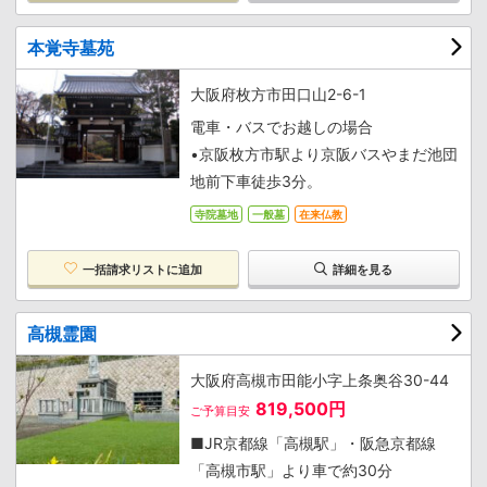
本覚寺墓苑
大阪府枚方市田口山2-6-1
電車・バスでお越しの場合
•京阪枚方市駅より京阪バスやまだ池団
地前下車徒歩3分。
寺院墓地
一般墓
在来仏教
一括請求リストに追加
詳細を見る
高槻霊園
大阪府高槻市田能小字上条奥谷30-44
819,500円
ご予算目安
■JR京都線「高槻駅」・阪急京都線
「高槻市駅」より車で約30分