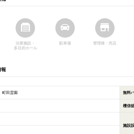
法要施設・
駐車場
管理棟・売店
多目的ホール
情報
 町田霊園
無料
檀信
施設