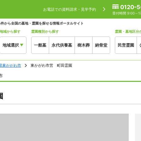
0120-5
お電話での資料請求・見学予約
受付時間 9:00～
条件から全国の墓地・霊園を探せる情報ポータルサイト
地域から探す
霊園種別から探す
霊園・墓地区分
地域選択
一般墓
永代供養墓
樹木葬
納骨堂
民営霊園
▼
県東かがわ市
東かがわ市営 町田霊園
市
園