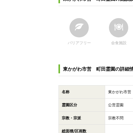
バリアフリー
会食施設
東かがわ市営 町田霊園の詳細
名称
東かがわ市営
霊園区分
公営霊園
宗教・宗派
宗教不問
総面積/区画数