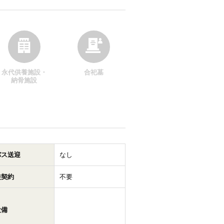
永代供養施設・
合祀墓
納骨施設
バス送迎
なし
徒契約
不要
設備