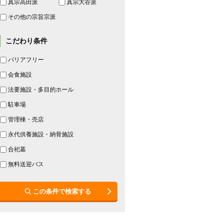
真宗高田派
真宗大谷派
その他の宗旨宗派
こだわり条件
バリアフリー
会食施設
法要施設・多目的ホール
駐車場
管理棟・売店
永代供養施設・納骨施設
合祀墓
無料送迎バス
この条件で検索する