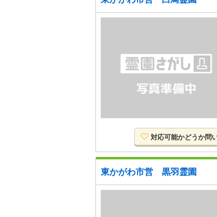
対応可能か
どうか
問
東かがわ市営 黒羽霊園