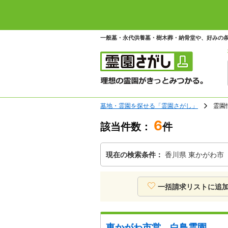
一般墓・永代供養墓・樹木葬・納骨堂や、好みの
墓地・霊園を探せる「霊園さがし」
霊園
6
該当件数：
件
現在の検索条件：
香川県 東かがわ市
一括請求リストに追
東かがわ市営 白鳥霊園