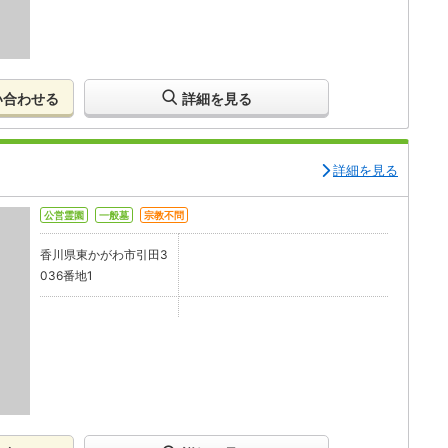
い合わせる
詳細を見る
詳細を見る
公営霊園
一般墓
宗教不問
香川県東かがわ市引田3
036番地1