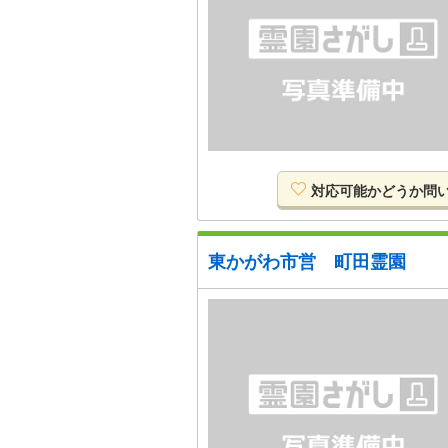
対応可能か
どうか
問
東かがわ市営 町田霊園