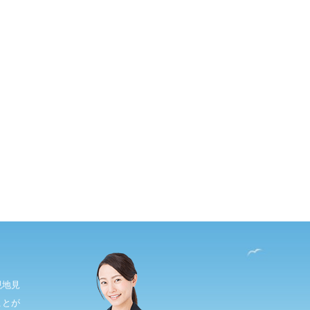
現地見
ことが