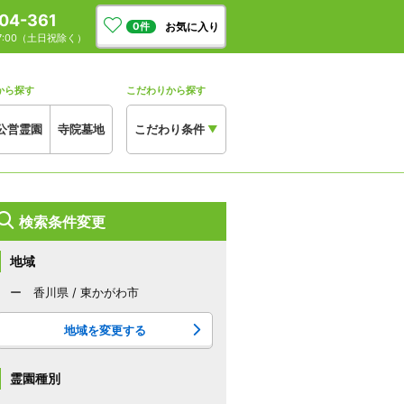
04-361
お気に入り
0
件
17:00（土日祝除く）
から探す
こだわりから探す
公営霊園
寺院墓地
こだわり条件
▼
検索条件変更
地域
ー 香川県 / 東かがわ市
地域を変更する
霊園種別