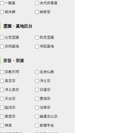
一般墓
永代供養墓
樹木葬
納骨堂
霊園・墓地区分
公営霊園
民営霊園
共同墓地
寺院墓地
宗旨・宗派
宗教不問
在来仏教
真言宗
浄土宗
浄土真宗
日蓮宗
天台宗
曹洞宗
臨済宗
法華宗
黄檗宗
融通念仏宗
神道
創価学会