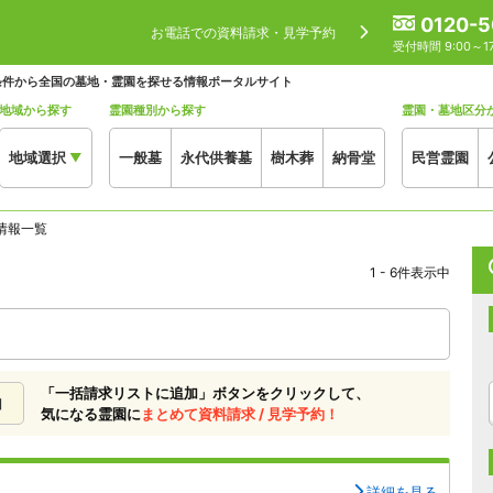
0120-5
お電話での資料請求・見学予約
受付時間 9:00～
条件から全国の墓地・霊園を探せる情報ポータルサイト
地域から探す
霊園種別から探す
霊園・墓地区分
地域選択
一般墓
永代供養墓
樹木葬
納骨堂
民営霊園
▼
情報一覧
1 - 6件表示中
「一括請求リストに追加」ボタンをクリックして、
加
気になる霊園に
まとめて資料請求 / 見学予約！
詳細を見る