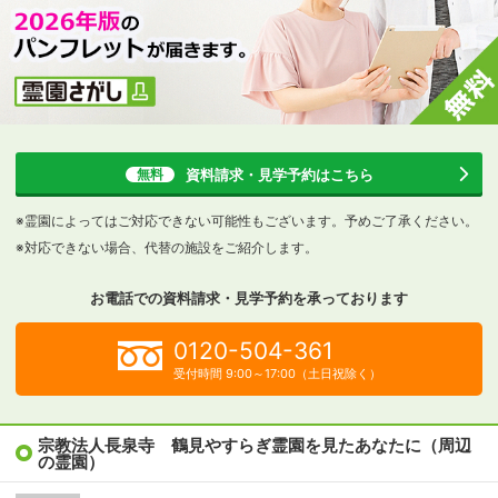
資料請求・見学予約
はこちら
無料
※霊園によってはご対応できない可能性もございます。予めご了承ください。
※対応できない場合、代替の施設をご紹介します。
お電話での資料請求・見学予約を
承っております
0120-504-361
受付時間 9:00～17:00（土日祝除く）
宗教法人長泉寺 鶴見やすらぎ霊園を見たあなたに（周辺
の霊園）