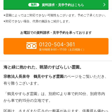
資料請求・見学予約
はこちら
無料
※霊園によってはご対応できない可能性もございます。予めご了承ください。
※対応できない場合、代替の施設をご紹介します。
お電話での資料請求・見学予約を
承っております
0120-504-361
受付時間 9:00～17:00（土日祝除く）
海と緑に抱かれた、眺望のすばらしい霊園。
宗教法人長泉寺 鶴見やすらぎ霊園
のページをご覧いただき、
有り難うございます。
「鶴見やすらぎ霊園」は、別府ICより車で約10分、別府市内
から車で約15分の立地です。
区画は、さまざまな広さの一般墓があります。供養塔も備わっ