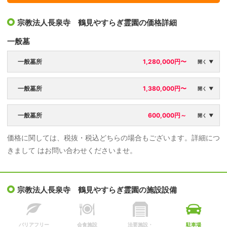
宗教法人長泉寺 鶴見やすらぎ霊園の価格詳細
一般墓
一般墓所
1,280,000円〜
開く ▼
区画面積：
永代使用料：
一般墓所
1,380,000円〜
開く ▼
2.54㎡
360,000円
区画面積：
永代使用料：
一般墓所
600,000円～
墓石・工事代：
年間管理料：
開く ▼
3.42㎡
400,000円〜
920,000円〜
4,725円
価格に関しては、税抜・税込どちらの場合もございます。詳細につ
区画面積：
永代使用料：
墓石・工事代：
年間管理料：
きまして はお問い合わせくださいませ。
4.4㎡
600,000円
980,000円〜
5,775円
年間管理料：
7,560円
宗教法人長泉寺 鶴見やすらぎ霊園の施設設備
バリアフリー
会食施設
法要施設・
駐車場