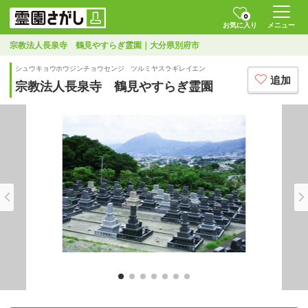
0
お気に入り
メニュー
宗教法人長泉寺 鶴見やすらぎ霊園｜大分県別府市
シュウキョウホウジンチョウセンジ ツルミヤスラギレイエン
追加
宗教法人長泉寺 鶴見やすらぎ霊園