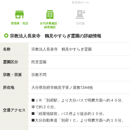
多目的ホール
管理棟・売店
永代供養施設・
合祀墓
納骨施設
宗教法人長泉寺 鶴見やすらぎ霊園の詳細情報
名称
宗教法人長泉寺 鶴見やすらぎ霊園
霊園区分
民営霊園
宗教・宗派
宗教不問
所在地
大分県別府市鶴見字実ノ屋敷1344他
■ＪＲ「別府駅」より大分バスで明礬方面へ約４０分、
車で約２０分。
交通アクセス
■「紺屋地獄前」バス停より徒歩約１０分。
■大分自動車道「別府ＩＣ」より明礬方面へ約１０分。