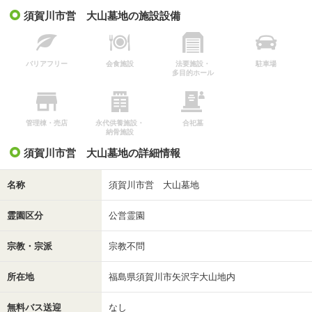
須賀川市営 大山墓地の施設設備
バリアフリー
会食施設
法要施設・
駐車場
多目的ホール
管理棟・売店
永代供養施設・
合祀墓
納骨施設
須賀川市営 大山墓地の詳細情報
名称
須賀川市営 大山墓地
霊園区分
公営霊園
宗教・宗派
宗教不問
所在地
福島県須賀川市矢沢字大山地内
無料バス送迎
なし