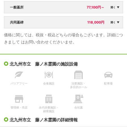
一般墓所
77,100円～
開く ▼
区画面積：
永代使用料：
共同墓碑
118,000円
開く ▼
1㎡につき
77,100円
価格に関しては、税抜・税込どちらの場合もございます。詳細につ
区画面積：
永代使用料：
年間管理料：
きまして はお問い合わせくださいませ。
1基
118,000円
なし
年間管理料：
なし
北九州市立 藤ノ木霊園の施設設備
バリアフリー
会食施設
法要施設・
駐車場
多目的ホール
管理棟・売店
永代供養施設・
合祀墓
納骨施設
北九州市立 藤ノ木霊園の詳細情報