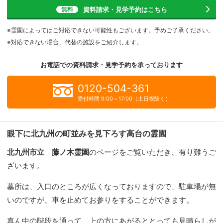
資料請求・見学予約
はこちら
無料
※霊園によってはご対応できない可能性もございます。予めご了承ください。
※対応できない場合、代替の施設をご紹介します。
お電話での資料請求・見学予約を
承っております
0120-504-361
受付時間 9:00～17:00（土日祝除く）
眼下に北九州の町並みを見下ろす高台の霊園
北九州市立 藤ノ木霊園
のページをご覧いただき、有り難うご
ざいます。
墓所は、入口のところが広くなっておりますので、駐車場が無
いのですが、車を止めてお参りをすることができます。
真ん中の階段を通って、上の方にあがるととっても見晴らしが