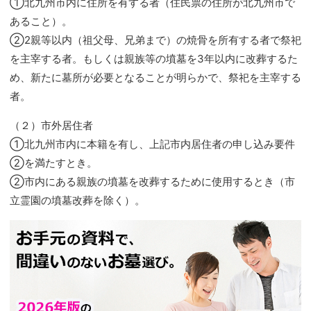
①北九州市内に住所を有する者（住民票の住所が北九州市で
あること）。
②2親等以内（祖父母、兄弟まで）の焼骨を所有する者で祭祀
を主宰する者。もしくは親族等の墳墓を3年以内に改葬するた
め、新たに墓所が必要となることが明らかで、祭祀を主宰する
者。
（２）市外居住者
①北九州市内に本籍を有し、上記市内居住者の申し込み要件
②を満たすとき。
②市内にある親族の墳墓を改葬するために使用するとき（市
立霊園の墳墓改葬を除く）。