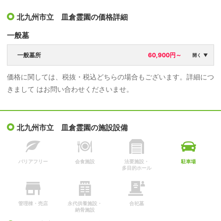
北九州市立 皿倉霊園の価格詳細
一般墓
一般墓所
60,900円～
開く ▼
価格に関しては、税抜・税込どちらの場合もございます。詳細につ
区画面積：
永代使用料：
きまして はお問い合わせくださいませ。
1㎡につき
60,900円
年間管理料：
なし
北九州市立 皿倉霊園の施設設備
バリアフリー
会食施設
法要施設・
駐車場
多目的ホール
管理棟・売店
永代供養施設・
合祀墓
納骨施設