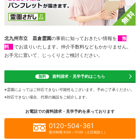
北九州市立 皿倉霊園
の事前に知っておきたい情報を
無
料
でお送りいたします。仲介手数料などもかかりません。
お手元に置いて、じっくりとご検討ください。
資料請求・見学予約
はこちら
無料
※霊園によってはご対応できない可能性もございます。予めご了承ください。
※対応できない場合、代替の施設をご紹介します。
お電話での資料請求・見学予約を
承っております
0120-504-361
受付時間 9:00～17:00（土日祝除く）