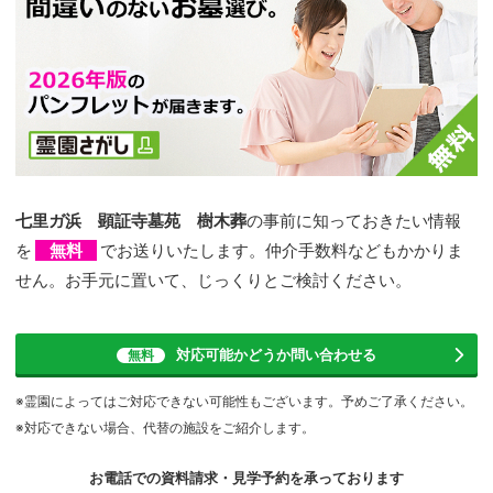
七里ガ浜 顕証寺墓苑 樹木葬
の事前に知っておきたい情報
を
無料
でお送りいたします。仲介手数料などもかかりま
せん。お手元に置いて、じっくりとご検討ください。
対応可能かどうか
問い合わせる
無料
※霊園によってはご対応できない可能性もございます。予めご了承ください。
※対応できない場合、代替の施設をご紹介します。
お電話での資料請求・見学予約を
承っております