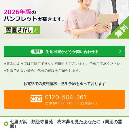
対応可能かどうか
問い合わせる
無料
※霊園によってはご対応できない可能性もございます。予めご了承ください。
※対応できない場合、代替の施設をご紹介します。
お電話での資料請求・見学予約を
承っております
0120-504-361
受付時間 9:00～17:00（土日祝除く）
七里ガ浜 顕証寺墓苑 樹木葬を見たあなたに（周辺の霊
園）