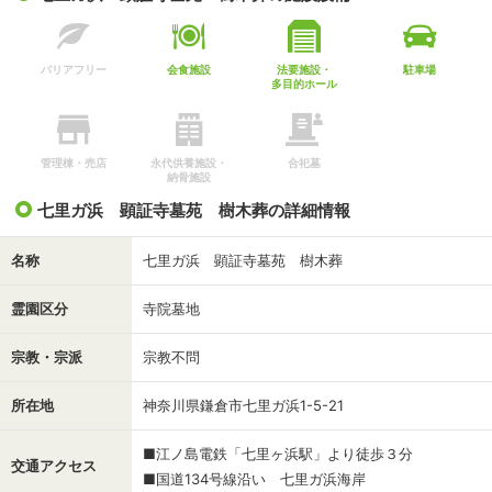
年間管理料：
55,000円（初回のみ）
バリアフリー
会食施設
法要施設・
駐車場
多目的ホール
管理棟・売店
永代供養施設・
合祀墓
納骨施設
七里ガ浜 顕証寺墓苑 樹木葬の詳細情報
名称
七里ガ浜 顕証寺墓苑 樹木葬
霊園区分
寺院墓地
宗教・宗派
宗教不問
所在地
神奈川県鎌倉市七里ガ浜1-5-21
■江ノ島電鉄「七里ヶ浜駅」より徒歩３分
交通アクセス
■国道134号線沿い 七里ガ浜海岸