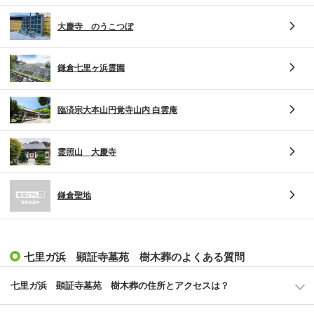
大慶寺 のうこつぼ
鎌倉七里ヶ浜霊園
臨済宗大本山円覚寺山内 白雲庵
霊照山 大慶寺
鎌倉聖地
七里ガ浜 顕証寺墓苑 樹木葬のよくある質問
七里ガ浜 顕証寺墓苑 樹木葬の住所とアクセスは？