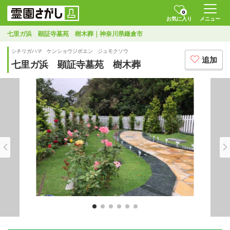
0
お気に入り
メニュー
七里ガ浜 顕証寺墓苑 樹木葬｜神奈川県鎌倉市
シチリガハマ ケンショウジボエン ジュモクソウ
追加
七里ガ浜 顕証寺墓苑 樹木葬