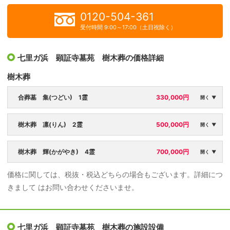
0120-504-361
受付時間 9:00～17:00（土日祝除く）
七里ガ浜 顕証寺墓苑 樹木葬の価格詳細
樹木葬
合葬墓 集(つどい) 1霊
330,000円
開く ▼
安置方法：
永代使用料：
樹木葬 凛(りん) 2霊
500,000円
開く ▼
合祀
330,000円
彫刻・プレート代別途：
安置方法：
永代使用料：
樹木葬 輝(かがやき) 4霊
700,000円
開く ▼
44,000円
個別
500,000円
価格に関しては、税抜・税込どちらの場合もございます。詳細につ
彫刻・プレート代別途：
安置方法：
永代使用料：
年間管理料：
きまして はお問い合わせくださいませ。
77,000円
個別
700,000円
33,000円（初回のみ）
彫刻・プレート代別途：
年間管理料：
88,000円
44,000円（初回のみ）
七里ガ浜 顕証寺墓苑 樹木葬の施設設備