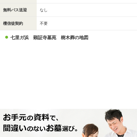
無料バス送迎
なし
檀信徒契約
不要
七里ガ浜 顕証寺墓苑 樹木葬の地図