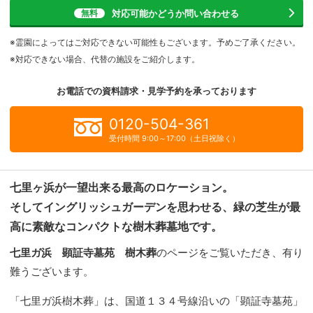
対応可能かどうか
問い合わせる
無料
※霊園によってはご対応できない可能性もございます。予めご了承ください。
※対応できない場合、代替の施設をご紹介します。
お電話での資料請求・見学予約を
承っております
0120-504-361
受付時間 9:00～17:00（土日祝除く）
七里ヶ浜が一望出来る最高のロケーション。
そしてイングリッシュガーデンを思わせる、緑の芝生が最
高に素敵なコンパクトな樹木葬墓地です。
七里ガ浜 顕証寺墓苑 樹木葬
のページをご覧いただき、有り
難うございます。
「七里ガ浜樹木葬」は、国道１３４号線沿いの「顕証寺墓苑」