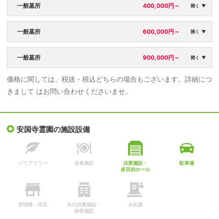
一般墓所
400,000円～
開く ▼
区画面積：
永代使用料：
一般墓所
600,000円～
開く ▼
4㎡
400,000円
区画面積：
永代使用料：
一般墓所
900,000円～
年間管理料：
開く ▼
6㎡
600,000円
4,000円
価格に関しては、税抜・税込どちらの場合もございます。詳細につ
区画面積：
永代使用料：
年間管理料：
きまして はお問い合わせくださいませ。
9㎡
900,000円
6,000円
年間管理料：
9,000円
安国寺霊園の施設設備
バリアフリー
会食施設
法要施設・
駐車場
多目的ホール
管理棟・売店
永代供養施設・
合祀墓
納骨施設