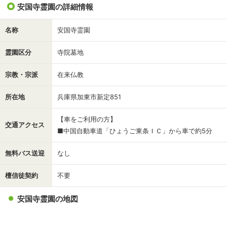
安国寺霊園の詳細情報
名称
安国寺霊園
霊園区分
寺院墓地
宗教・宗派
在来仏教
所在地
兵庫県加東市新定851
【車をご利用の方】
交通アクセス
■中国自動車道「ひょうご東条ＩＣ」から車で約5分
無料バス送迎
なし
檀信徒契約
不要
安国寺霊園の地図