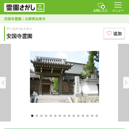
0
お気に入り
メニュー
安国寺霊園｜兵庫県加東市
アンコクジレイエン
追加
安国寺霊園