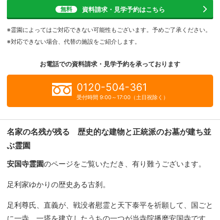
資料請求・見学予約
はこちら
無料
※霊園によってはご対応できない可能性もございます。予めご了承ください。
※対応できない場合、代替の施設をご紹介します。
お電話での資料請求・見学予約を
承っております
0120-504-361
受付時間 9:00～17:00（土日祝除く）
名家の名残が残る 歴史的な建物と正統派のお墓が建ち並
ぶ霊園
安国寺霊園
のページをご覧いただき、有り難うございます。
足利家ゆかりの歴史ある古刹。
足利尊氏、直義が、戦没者慰霊と天下泰平を祈願して、国ごと
に一寺、一塔を建立したうちの一つが当寺院播磨安国寺です。