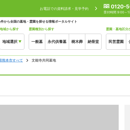
0120-5
お電話での資料請求・見学予約
受付時間 9:00～
条件から全国の墓地・霊園を探せる情報ポータルサイト
地域から探す
霊園種別から探す
霊園・墓地区分
地域選択
一般墓
永代供養墓
樹木葬
納骨堂
民営霊園
▼
県熊本市すべて
文能寺共同墓地