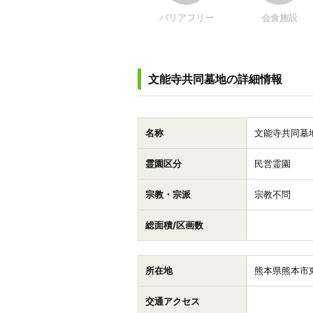
バリアフリー
会食施設
文能寺共同墓地の詳細情報
名称
文能寺共同墓
霊園区分
民営霊園
宗教・宗派
宗教不問
総面積/区画数
所在地
熊本県熊本市
交通アクセス