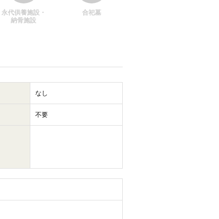
永代供養施設・
合祀墓
納骨施設
なし
不要