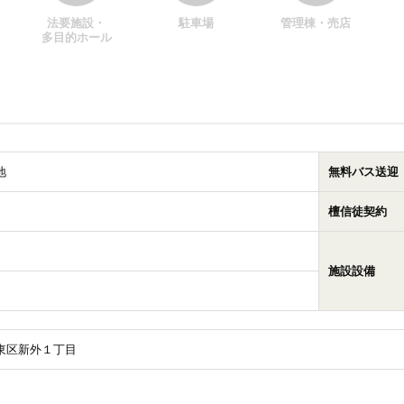
法要施設・
駐車場
管理棟・売店
多目的ホール
地
無料バス送迎
檀信徒契約
施設設備
東区新外１丁目