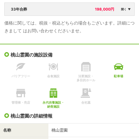
年間管理料：
9.5㎡
1,140,000円
9,450円
33年合葬
198,000円
開く ▼
年間管理料：
価格に関しては、税抜・税込どちらの場合もございます。詳細につ
9,975円
安置方法：
永代使用料：
きまして はお問い合わせくださいませ。
個別
198,000円
期限あり
33年
桃山霊園の施設設備
年間管理料：
33,000円
バリアフリー
会食施設
法要施設・
駐車場
多目的ホール
管理棟・売店
永代供養施設・
合祀墓
納骨施設
桃山霊園の詳細情報
名称
桃山霊園