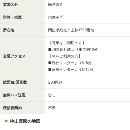
霊園区分
民営霊園
宗教・宗派
宗教不問
所在地
岡山県総社市上林1729番地
【電車をご利用の方】
■JR東総社駅より車で約10分
交通アクセス
【車をご利用の方】
■総社インターより約5分
■倉敷インターより約15分
総面積/区画数
234区画
無料バス送迎
なし
檀信徒契約
不要
桃山霊園の地図