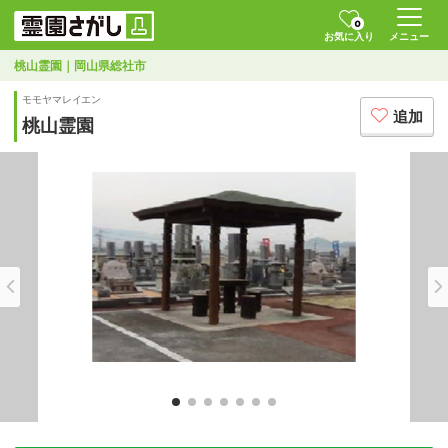
0
お気に入り
メニュー
桃山霊園｜岡山県総社市
モモヤマレイエン
追加
桃山霊園