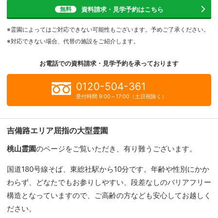
資料請求・見学予約
はこちら
無料
※霊園によってはご対応できない可能性もございます。予めご了承ください。
※対応できない場合、代替の施設をご紹介します。
お電話での資料請求・見学予約を
承っております
0120-504-361
受付時間 9:00～17:00（土日祝除く）
吉備路エリア屈指の大型霊園
桃山霊園
のページをご覧いただき、有り難うございます。
国道180号線そば、東総社駅から10分です。年齢や性別にかか
わらず、どなたでもお参りしやすい、段差なしのバリアフリー
構造となっていますので、ご高齢の方なども安心してお越しく
ださい。