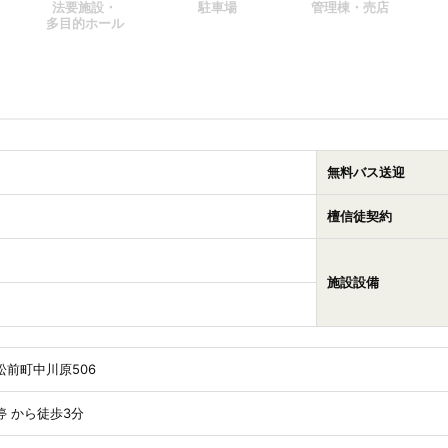
法要施設・
駐車場
管理棟・売店
多目的ホール
無料バス送迎
檀信徒契約
施設設備
前町中川原506
 から徒歩3分