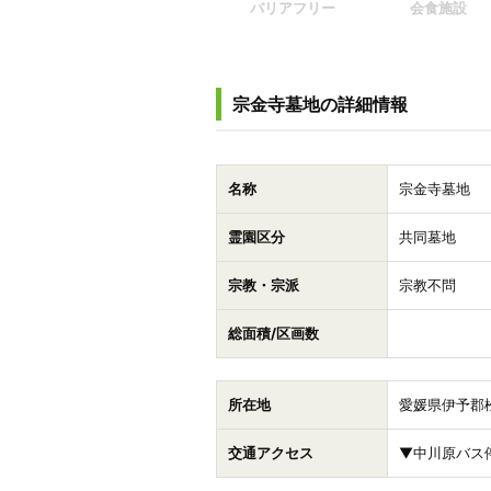
バリアフリー
会食施設
宗金寺墓地の詳細情報
名称
宗金寺墓地
霊園区分
共同墓地
宗教・宗派
宗教不問
総面積/区画数
所在地
愛媛県伊予郡松
交通アクセス
▼中川原バス停