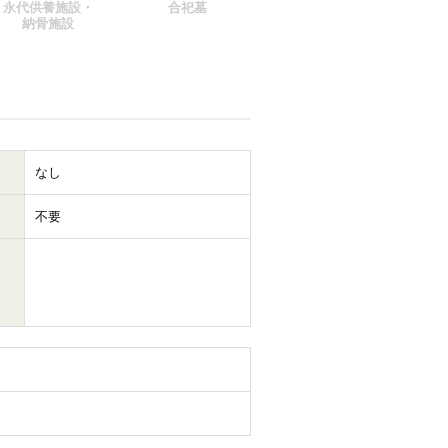
永代供養施設・
合祀墓
納骨施設
なし
不要