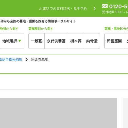
0120-5
お電話での資料請求・見学予約
受付時間 9:00～
条件から全国の墓地・霊園を探せる情報ポータルサイト
地域から探す
霊園種別から探す
霊園・墓地区分
地域選択
一般墓
永代供養墓
樹木葬
納骨堂
民営霊園
▼
県伊予郡松前町
宗金寺墓地