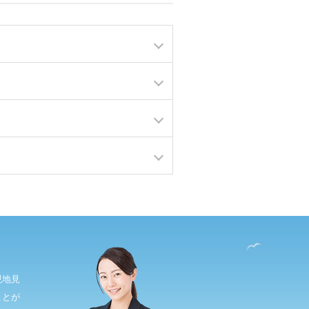
現地見
ことが