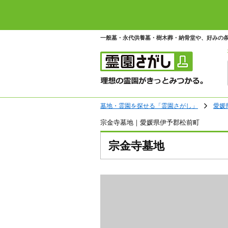
一般墓・永代供養墓・樹木葬・納骨堂や、好みの
墓地・霊園を探せる「霊園さがし」
愛媛
宗金寺墓地｜愛媛県伊予郡松前町
宗金寺墓地