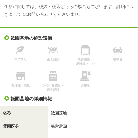
価格に関しては、税抜・税込どちらの場合もございます。詳細につ
区画面積：
永代使用料：
きまして はお問い合わせくださいませ。
4.50㎡
3,000円
祗園墓地の施設設備
バリアフリー
会食施設
法要施設・
駐車場
多目的ホール
管理棟・売店
永代供養施設・
合祀墓
納骨施設
祗園墓地の詳細情報
名称
祗園墓地
霊園区分
民営霊園