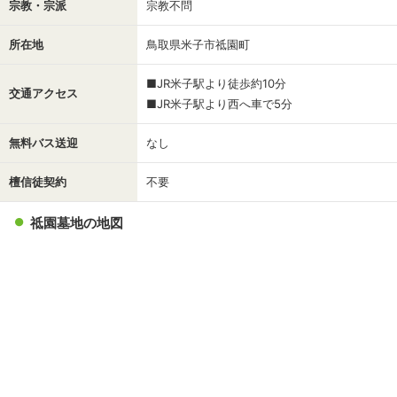
宗教・宗派
宗教不問
所在地
鳥取県米子市祗園町
■JR米子駅より徒歩約10分
交通アクセス
■JR米子駅より西へ車で5分
無料バス送迎
なし
檀信徒契約
不要
祗園墓地の地図