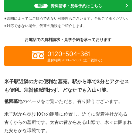
資料請求・見学予約
はこちら
無料
※霊園によってはご対応できない可能性もございます。予めご了承ください。
※対応できない場合、代替の施設をご紹介します。
お電話での資料請求・見学予約を
承っております
0120-504-361
受付時間 9:00～17:00（土日祝除く）
米子駅近隣の方に便利な墓苑。駅から車で3分とアクセス
も便利。宗旨修派問わず、どなたでも入山可能。
祗園墓地
のページをご覧いただき、有り難うございます。
米子駅から徒歩10分の距離に位置し、近くに愛宕神社がある
古くからの墓所です。太古の昔からある山際で、木々に囲まれ
た安らかな環境です。