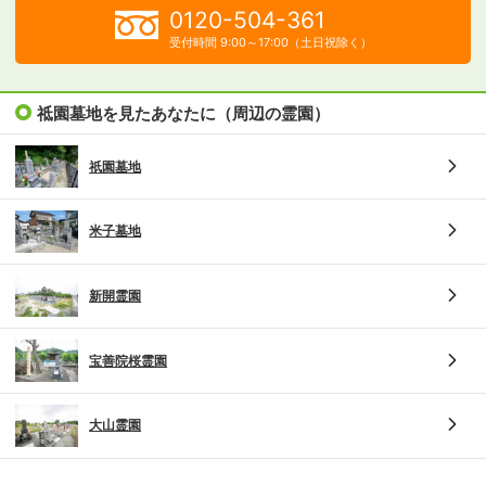
0120-504-361
受付時間 9:00～17:00（土日祝除く）
祗園墓地を見たあなたに（周辺の霊園）
祇園墓地
米子墓地
新開霊園
宝善院桜霊園
大山霊園