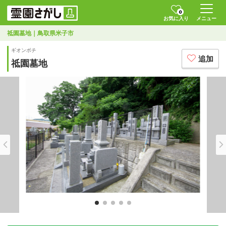
0
お気に入り
メニュー
祗園墓地｜鳥取県米子市
ギオンボチ
追加
祗園墓地