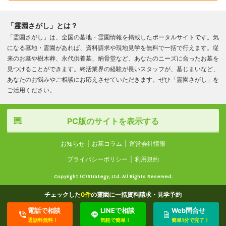
「霊園さがし」とは？
「霊園さがし」は、全国の墓地・霊園情報を掲載したポータルサイトです。気
になる墓地・霊園があれば、資料請求や現地見学を無料で一括で行えます。従
来のお墓や樹木葬、永代供養墓、納骨堂など、あなたのニーズに合ったお墓を
見つけることができます。終活業界の経験が長いスタッフが、墓じまいなど、
あなたのお悩みやご相談にお応えさせていただきます。ぜひ「霊園さがし」を
ご活用ください。
PC版のサイトを表示する
お知らせ
お墓コラム
運営会社情報
プライバシーポリシー
利用規約
Copyright (C)Strategy, Ltd. All Rights Reserved.
チェックした
0
件
の霊園に一括資料請求・見学予約
電話で相談
LINEで相談
Web問合せ
通話料無料！
気軽で簡単！
簡単1分で完了！