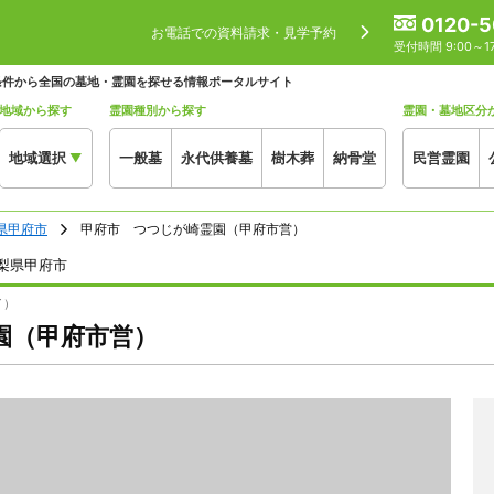
0120-5
お電話での資料請求・見学予約
受付時間 9:00～
条件から全国の墓地・霊園を探せる情報ポータルサイト
地域から探す
霊園種別から探す
霊園・墓地区分
地域選択
一般墓
永代供養墓
樹木葬
納骨堂
民営霊園
▼
県甲府市
甲府市 つつじが崎霊園（甲府市営）
梨県甲府市
イ）
園（甲府市営）