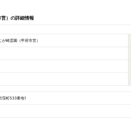
市営）の詳細情報
じが崎霊園（甲府市営）
窪町533番地1