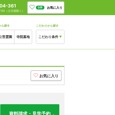
04-361
お気に入り
0
件
17:00（土日祝除く）
から探す
こだわりから探す
公営霊園
寺院墓地
こだわり条件
▼
お気に入り
資料請求・見学予約