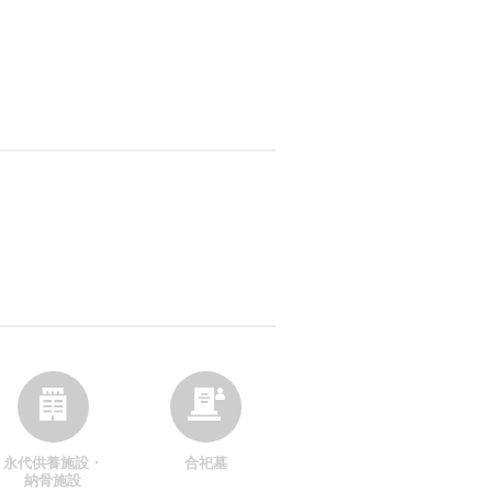
永代供養施設・
合祀墓
納骨施設