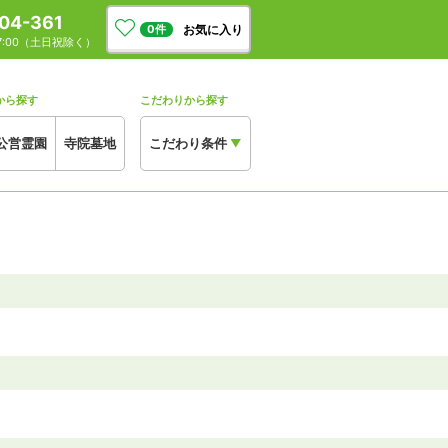
04-361
お気に入り
0
件
17:00（土日祝除く）
から探す
こだわりから探す
公営霊園
寺院墓地
こだわり条件
▼