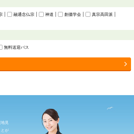
宗
融通念仏宗
神道
創価学会
真宗高田派
無料送迎バス
現地見
ことが