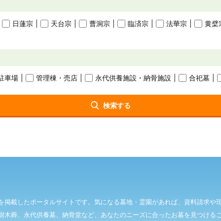
日蓮宗
天台宗
曹洞宗
臨済宗
法華宗
黄檗
駐車場
管理棟・
売店
永代供養施設・
納骨施設
合祀墓
検索する
を掲載したポータルサイトです。気になる墓地・霊園があれば、資料請求や
樹木葬、永代供養墓、納骨堂など、あなたのニーズに合ったお墓を見つける