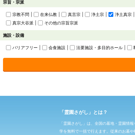
宗旨・宗派
宗教不問
在来仏教
真言宗
浄土宗
浄土真宗
真宗大谷派
その他の宗旨宗派
施設・設備
バリアフリー
会食施設
法要施設・
多目的ホール
「霊園さがし」とは？
「霊園さがし」は、全国の墓地・霊園情報
学を無料で一括で行えます。従来のお墓や