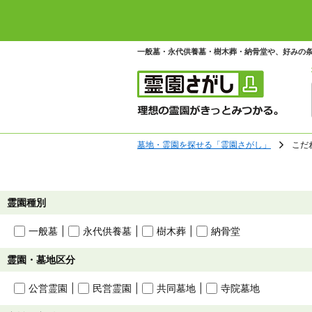
一般墓・永代供養墓・樹木葬・納骨堂や、好みの
墓地・霊園を探せる「霊園さがし」
こだ
霊園種別
一般墓
永代供養墓
樹木葬
納骨堂
霊園・墓地区分
公営霊園
民営霊園
共同墓地
寺院墓地