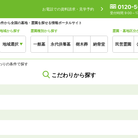
0120-5
お電話での資料請求・見学予約
受付時間 9:00～
条件から全国の墓地・霊園を探せる情報ポータルサイト
地域から探す
霊園種別から探す
霊園・墓地区分
地域選択
一般墓
永代供養墓
樹木葬
納骨堂
民営霊園
▼
わりの条件で探す
こだわりから探す