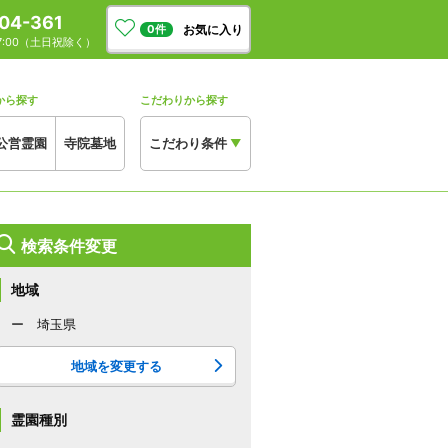
04-361
お気に入り
0
件
17:00（土日祝除く）
から探す
こだわりから探す
公営霊園
寺院墓地
こだわり条件
▼
検索条件変更
地域
ー 埼玉県
地域を変更する
霊園種別