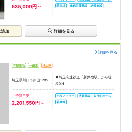
535,000円～
駐車場
永代供養施設・納骨施設
に追加
詳細を見る
詳細を見る
寺院墓地
一般墓
浄土宗
■埼玉高速鉄道「新井宿駅」から徒
埼玉県川口市赤山1285
歩5分
ご予算目安
バリアフリー
法要施設・多目的ホール
2,201,550円～
駐車場