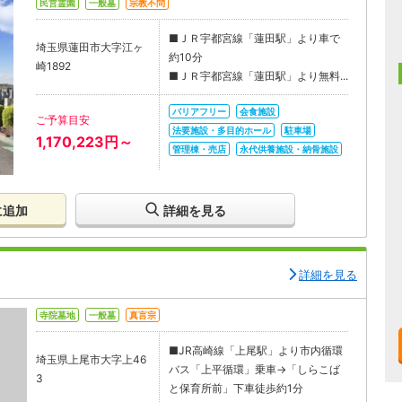
民営霊園
一般墓
宗教不問
■ＪＲ宇都宮線「蓮田駅」より車で
埼玉県蓮田市大字江ヶ
約10分
崎1892
■ＪＲ宇都宮線「蓮田駅」より無料...
バリアフリー
会食施設
ご予算目安
法要施設・多目的ホール
駐車場
1,170,223円～
管理棟・売店
永代供養施設・納骨施設
に追加
詳細を見る
詳細を見る
寺院墓地
一般墓
真言宗
■JR高崎線「上尾駅」より市内循環
埼玉県上尾市大字上46
バス「上平循環」乗車→「しらこば
3
と保育所前」下車徒歩約1分