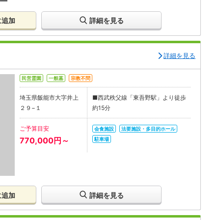
に追加
詳細を見る
詳細を見る
民営霊園
一般墓
宗教不問
埼玉県飯能市大字井上
■西武秩父線「東吾野駅」より徒歩
２９−１‎
約15分
ご予算目安
会食施設
法要施設・多目的ホール
770,000円～
駐車場
に追加
詳細を見る