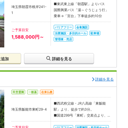
■東武東上線「朝霞駅」よりバス
埼玉県朝霞市根岸241-
国際興業バス「湯～ぐうじょう行」
1
乗車→「宮台」下車徒歩約10分
バリアフリー
会食施設
ご予算目安
法要施設・多目的ホール
駐車場
1,588,000円～
管理棟・売店
に追加
詳細を見る
詳細を見る
民営霊園
一般墓
在来仏教
■西武秩父線・JR八高線「東飯能
埼玉県飯能市東町29-4
駅」より、徒歩で約3分。
■国道299号「東町」交差点より、...
ご予算目安
バリアフリー
法要施設・多目的ホール