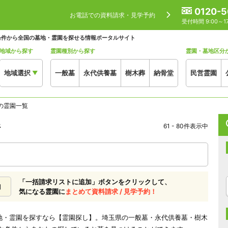
0120-5
お電話での資料請求・見学予約
受付時間 9:00～
条件から全国の墓地・霊園を探せる情報ポータルサイト
地域から探す
霊園種別から探す
霊園・墓地区分
地域選択
一般墓
永代供養墓
樹木葬
納骨堂
民営霊園
▼
の霊園一覧
件
61 - 80件表示中
「一括請求リストに追加」ボタンをクリックして、
加
気になる霊園に
まとめて資料請求 / 見学予約！
墓地・霊園を探すなら【霊園探し】。埼玉県の一般墓・永代供養墓・樹木