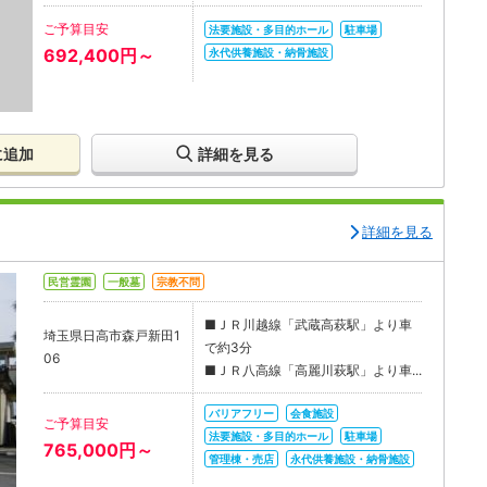
ご予算目安
法要施設・多目的ホール
駐車場
692,400円～
永代供養施設・納骨施設
に追加
詳細を見る
詳細を見る
民営霊園
一般墓
宗教不問
■ＪＲ川越線「武蔵高萩駅」より車
埼玉県日高市森戸新田1
で約3分
06
■ＪＲ八高線「高麗川萩駅」より車...
バリアフリー
会食施設
ご予算目安
法要施設・多目的ホール
駐車場
765,000円～
管理棟・売店
永代供養施設・納骨施設