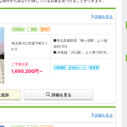
な条件からあなたの探しているお墓を見つけることができます。
詳細を見る
寺院墓地
一般墓
曹洞宗
■埼玉高速鉄道「鳩ヶ谷駅」より徒
埼玉県川口市坂下町2-1
歩約13分
5-5
■JR各線「川口駅 」より車で約18...
ご予算目安
法要施設・多目的ホール
駐車場
1,695,200円～
に追加
詳細を見る
詳細を見る