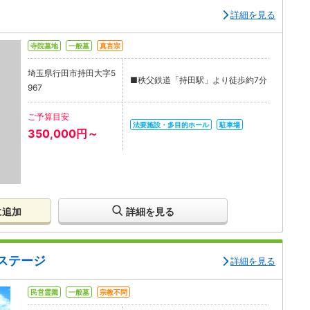
詳細を見る
寺院墓地
一般墓
真言宗
埼玉県行田市持田大字5
■秩父鉄道「持田駅」より徒歩約7分
967
ご予算目安
法要施設・多目的ホール
駐車場
350,000円～
に追加
詳細を見る
ステージ
詳細を見る
民営霊園
一般墓
宗教不問