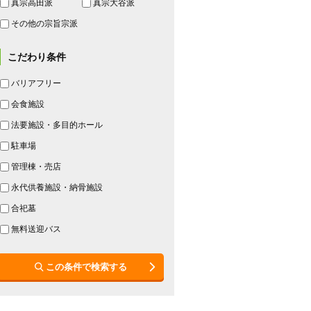
真宗高田派
真宗大谷派
その他の宗旨宗派
こだわり条件
バリアフリー
会食施設
法要施設・多目的ホール
駐車場
管理棟・売店
永代供養施設・納骨施設
合祀墓
無料送迎バス
この条件で検索する