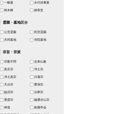
一般墓
永代供養墓
樹木葬
納骨堂
霊園・墓地区分
公営霊園
民営霊園
共同墓地
寺院墓地
宗旨・宗派
宗教不問
在来仏教
真言宗
浄土宗
浄土真宗
日蓮宗
天台宗
曹洞宗
臨済宗
法華宗
黄檗宗
融通念仏宗
神道
創価学会