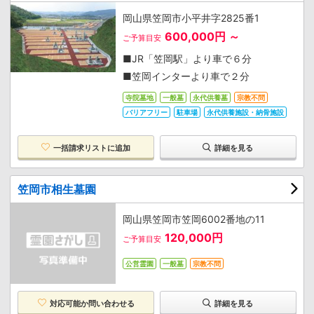
岡山県笠岡市小平井字2825番1
600,000円 ～
ご予算目安
■JR「笠岡駅」より車で６分
■笠岡インターより車で２分
寺院墓地
一般墓
永代供養墓
宗教不問
バリアフリー
駐車場
永代供養施設・納骨施設
一括請求リストに追加
詳細を見る
笠岡市相生墓園
岡山県笠岡市笠岡6002番地の11
120,000円
ご予算目安
公営霊園
一般墓
宗教不問
対応可能か
問い合わせる
詳細を見る