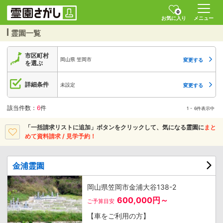
0
お気に入り
メニュー
霊園一覧
市区町村
岡山県 笠岡市
変更する
を選ぶ
詳細条件
未設定
変更する
該当件数：
6
件
1 - 6件表示中
「一括請求リストに追加」ボタンをクリックして、
気になる霊園に
まと
めて資料請求 / 見学予約！
金浦霊園
岡山県笠岡市金浦大谷138-2
600,000円～
ご予算目安
【車をご利用の方】