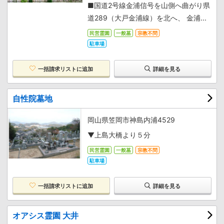
■国道2号線金浦信号を山側へ曲がり県
道289（大戸金浦線）を北へ、 金浦...
民営霊園
一般墓
宗教不問
駐車場
一括請求リストに追加
詳細を見る
自性院墓地
岡山県笠岡市神島内浦4529
▼上島大橋より５分
民営霊園
一般墓
宗教不問
駐車場
一括請求リストに追加
詳細を見る
オアシス霊園 大井