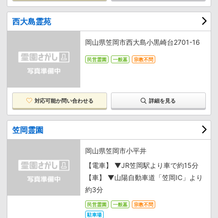
西大島霊苑
岡山県笠岡市西大島小黒崎台2701-16
民営霊園
一般墓
宗教不問
対応可能か
問い合わせる
詳細を見る
笠岡霊園
岡山県笠岡市小平井
【電車】 ▼JR笠岡駅より車で約15分
【車】 ▼山陽自動車道「笠岡IC」より
約3分
民営霊園
一般墓
宗教不問
駐車場