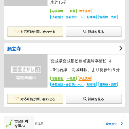
歩約15分
寺院墓地
一般墓
浄土真宗
法要施設・多目的ホール
駐車場
管理棟・売店
対応可能か
問い合わせる
詳細を見る
願立寺
宮城県宮城郡松島町磯崎字蟹松14
JR仙石線「高城町駅」より徒歩約５分
寺院墓地
一般墓
浄土真宗
法要施設・多目的ホール
駐車場
管理棟・売店
対応可能か
問い合わせる
詳細を見る
市区町村
宮城県
変更する
を選ぶ