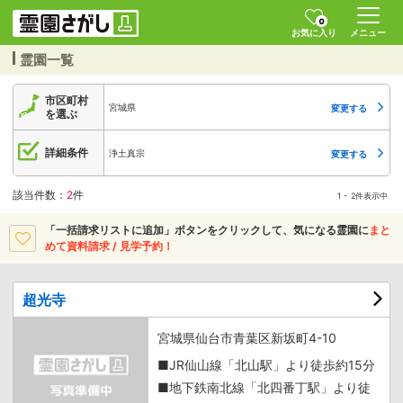
0
お気に入り
メニュー
霊園一覧
市区町村
宮城県
変更する
を選ぶ
詳細条件
浄土真宗
変更する
該当件数：
2
件
1 - 2件表示中
「一括請求リストに追加」ボタンをクリックして、
気になる霊園に
まと
めて資料請求 / 見学予約！
超光寺
宮城県仙台市青葉区新坂町4-10
■JR仙山線「北山駅」より徒歩約15分
■地下鉄南北線「北四番丁駅」より徒