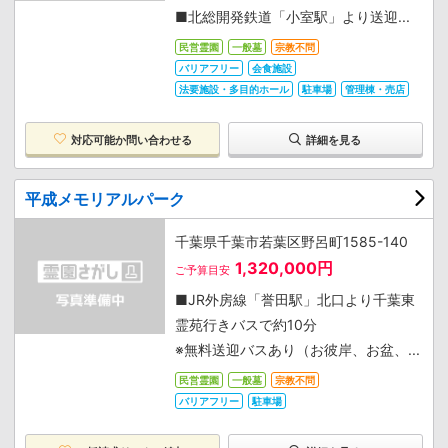
■北総開発鉄道「小室駅」より送迎...
民営霊園
一般墓
宗教不問
バリアフリー
会食施設
法要施設・多目的ホール
駐車場
管理棟・売店
対応可能か
問い合わせる
詳細を見る
平成メモリアルパーク
千葉県千葉市若葉区野呂町1585-140
1,320,000円
ご予算目安
■JR外房線「誉田駅」北口より千葉東
霊苑行きバスで約10分
※無料送迎バスあり（お彼岸、お盆、...
民営霊園
一般墓
宗教不問
バリアフリー
駐車場