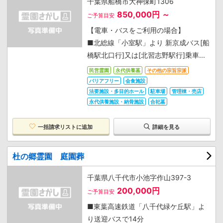
千葉県船橋市大神保町1306
850,000円 ～
ご予算目安
【電車・バスをご利用の場合】
■北総線「小室駅」より 新京成バス[船
橋駅北口行]又は[北習志野駅行]乗車...
民営霊園
永代供養墓
その他の宗旨宗派
バリアフリー
会食施設
法要施設・多目的ホール
駐車場
管理棟・売店
永代供養施設・納骨施設
合祀墓
一括請求リストに追加
詳細を見る
杜の郷霊園 庭園葬
千葉県八千代市小池字作山397-3
200,000円
ご予算目安
■東葉高速鉄道「八千代緑ケ丘駅」よ
り送迎バスで14分