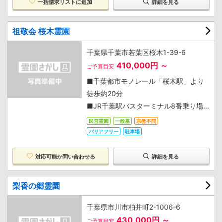
一括請求リストに追加
詳細を見る
祖敬会 桜木霊園
千葉県千葉市若葉区桜木1-39-6
410,000円 ～
ご予算目安
■千葉都市モノレール「桜木駅」より
徒歩約20分
■JR千葉駅バスターミナル8番乗り場...
民営霊園
一般墓
宗教不問
バリアフリー
駐車場
対応可能か
問い合わせる
詳細を見る
梨香の郷霊園
千葉県市川市柏井町2-1006-6
430,000円 ～
ご予算目安