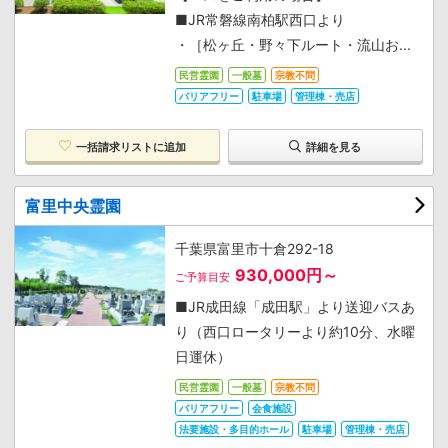
■JR常磐線南柏駅西口より
・［松ヶ丘・野々下ルート・流山お...
民営霊園
一般墓
宗教不問
バリアフリー
駐車場
管理棟・売店
一括請求リストに追加
詳細を見る
富里中央霊園
千葉県富里市十倉292-18
930,000円～
ご予算目安
■JR成田線「成田駅」より送迎バスあ
り（西口ロータリーより約10分、水曜
日運休）
民営霊園
一般墓
宗教不問
バリアフリー
会食施設
法要施設・多目的ホール
駐車場
管理棟・売店