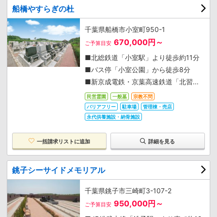
船橋やすらぎの杜
千葉県船橋市小室町950-1
670,000円～
ご予算目安
■北総鉄道「小室駅」より徒歩約11分
■バス停「小室公園」から徒歩8分
■新京成電鉄・京葉高速鉄道「北習...
民営霊園
一般墓
宗教不問
バリアフリー
駐車場
管理棟・売店
永代供養施設・納骨施設
一括請求リストに追加
詳細を見る
銚子シーサイドメモリアル
千葉県銚子市三崎町3-107-2
950,000円～
ご予算目安