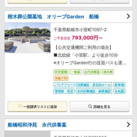
樹木葬公園墓地 オリーブGarden 船橋
千葉県船橋市小室町1097-2
793,000円～
ご予算目安
【公共交通機関ご利用の場合】
■北総線「小室駅」より徒歩10分
※オリーブGarden行の送迎バスも運...
民営霊園
一般墓
永代供養墓
樹木葬
宗教不問
バリアフリー
法要施設・多目的ホール
駐車場
管理棟・売店
永代供養施設・納骨施設
合祀墓
一括請求リストに追加
詳細を見る
船橋昭和浄苑 永代供養墓