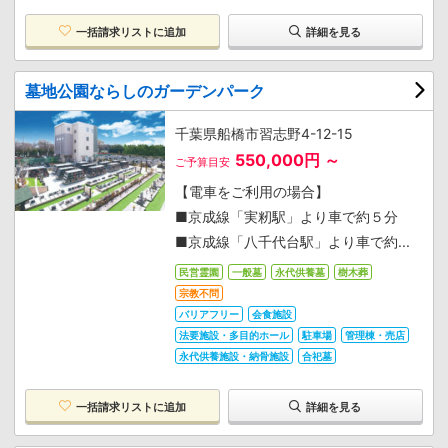
一括請求リストに追加
詳細を見る
墓地公園ならしのガーデンパーク
千葉県船橋市習志野4-12-15
550,000円 ～
ご予算目安
【電車をご利用の場合】
■京成線「実籾駅」より車で約５分
■京成線「八千代台駅」より車で約...
民営霊園
一般墓
永代供養墓
樹木葬
宗教不問
バリアフリー
会食施設
法要施設・多目的ホール
駐車場
管理棟・売店
永代供養施設・納骨施設
合祀墓
一括請求リストに追加
詳細を見る