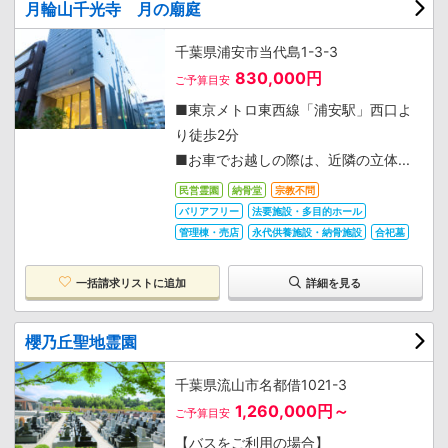
月輪山千光寺 月の廟庭
千葉県浦安市当代島1-3-3
830,000円
ご予算目安
■東京メトロ東西線「浦安駅」西口よ
り徒歩2分
■お車でお越しの際は、近隣の立体...
民営霊園
納骨堂
宗教不問
バリアフリー
法要施設・多目的ホール
管理棟・売店
永代供養施設・納骨施設
合祀墓
一括請求リストに追加
詳細を見る
櫻乃丘聖地霊園
千葉県流山市名都借1021-3
1,260,000円～
ご予算目安
【バスをご利用の場合】