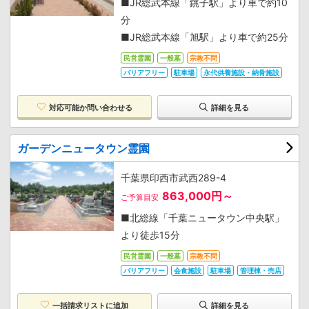
■JR総武本線「銚子駅」より車で約10
分
■JR総武本線「旭駅」より車で約25分
民営霊園
一般墓
宗教不問
バリアフリー
駐車場
永代供養施設・納骨施設
対応可能か
問い合わせる
詳細を見る
ガーデンニュータウン霊園
千葉県印西市武西289-4
863,000円～
ご予算目安
■北総線「千葉ニュータウン中央駅」
より徒歩15分
民営霊園
一般墓
宗教不問
バリアフリー
会食施設
駐車場
管理棟・売店
一括請求リストに追加
詳細を見る