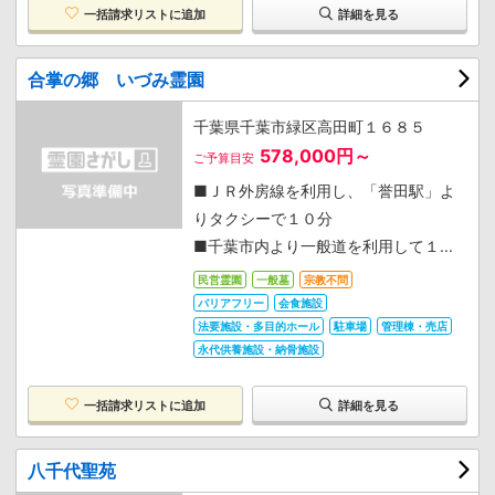
一括請求リストに追加
詳細を見る
合掌の郷 いづみ霊園
千葉県千葉市緑区高田町１６８５
578,000円～
ご予算目安
■ＪＲ外房線を利用し、「誉田駅」よ
りタクシーで１０分
■千葉市内より一般道を利用して１...
民営霊園
一般墓
宗教不問
バリアフリー
会食施設
法要施設・多目的ホール
駐車場
管理棟・売店
永代供養施設・納骨施設
一括請求リストに追加
詳細を見る
八千代聖苑