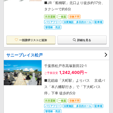
■JR「船橋駅」北口より徒歩約17分、
タクシーで約6分
民営霊園
一般墓
宗教不問
バリアフリー
法要施設・多目的ホール
駐車場
管理棟・売店
一括請求リストに追加
詳細を見る
サニープレイス松戸
千葉県松戸市高塚新田22-1
1,242,400円～
ご予算目安
■北総線「大町駅」よりバス 京成バ
ス「本八幡駅行き」で「下大町バス
停」下車 徒歩約5分
民営霊園
一般墓
宗教不問
バリアフリー
法要施設・多目的ホール
駐車場
管理棟・売店