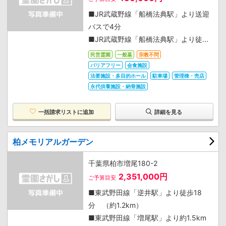
■JR武蔵野線「船橋法典駅」より送迎
バスで4分
■JR武蔵野線「船橋法典駅」より徒...
民営霊園
一般墓
宗教不問
バリアフリー
会食施設
法要施設・多目的ホール
駐車場
管理棟・売店
永代供養施設・納骨施設
一括請求リストに追加
詳細を見る
柏メモリアルガーデン
千葉県柏市増尾180-2
2,351,000円
ご予算目安
■東武野田線「逆井駅」より徒歩18
分 （約1.2km）
■東武野田線「増尾駅」より約1.5km