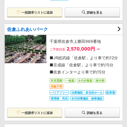
一括請求リストに追加
詳細を見る
佐倉ふれあいパーク
千葉県佐倉市上勝田969番地
2,570,000円 ～
ご予算目安
■JR総武線「佐倉駅」より車で約12分
■京成線「佐倉駅」より車で約15分
■佐倉インターより車で約15分
民営霊園
一般墓
永代供養墓
樹木葬
宗教不問
バリアフリー
法要施設・多目的ホール
駐車場
管理棟・売店
永代供養施設・納骨施設
一括請求リストに追加
詳細を見る