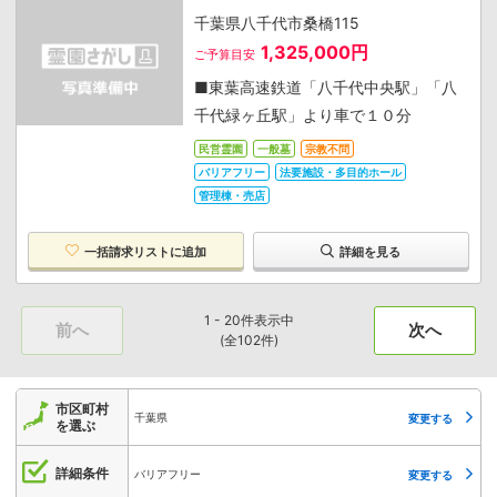
千葉県八千代市桑橋115
1,325,000円
ご予算目安
■東葉高速鉄道「八千代中央駅」「八
千代緑ヶ丘駅」より車で１０分
民営霊園
一般墓
宗教不問
バリアフリー
法要施設・多目的ホール
管理棟・売店
一括請求リストに追加
詳細を見る
1 - 20件表示中
前へ
次へ
(全102件)
市区町村
千葉県
変更する
を選ぶ
詳細条件
バリアフリー
変更する