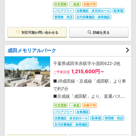
民営霊園
一般墓
宗教不問
バリアフリー
法要施設・多目的ホール
駐車場
管理棟・売店
永代供養施設・納骨施設
対応可能か
問い合わせる
詳細を見る
成田メモリアルパーク
千葉県成田市赤荻字小茂田622-2他
1,215,600円～
ご予算目安
■JR成田線・京成線「成田駅」より車
で約7分
■京成線「成田駅」より、直通バス...
民営霊園
一般墓
宗教不問
バリアフリー
会食施設
法要施設・多目的ホール
駐車場
管理棟・売店
永代供養施設・納骨施設