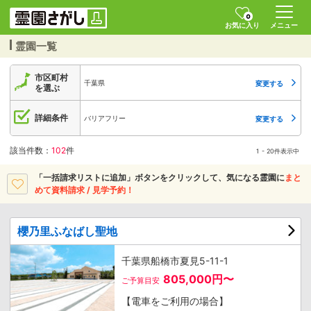
0
お気に入り
メニュー
霊園一覧
市区町村
千葉県
変更する
を選ぶ
詳細条件
バリアフリー
変更する
該当件数：
102
件
1 - 20件表示中
「一括請求リストに追加」ボタンをクリックして、
気になる霊園に
まと
めて資料請求 / 見学予約！
櫻乃里ふなばし聖地
千葉県船橋市夏見5-11-1
805,000円〜
ご予算目安
【電車をご利用の場合】