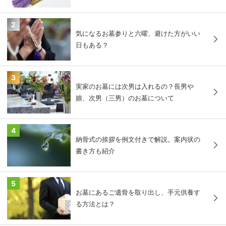
2
気になるお墓参りと六曜、避けた方がいい
日もある？
3
実家のお墓には次男は入れるの？長男や
娘、次男（三男）のお墓について
4
納骨式の挨拶を例文付きで解説。案内状の
書き方も紹介
5
お墓にあるご遺骨を取り出し、手元供養す
る方法とは？