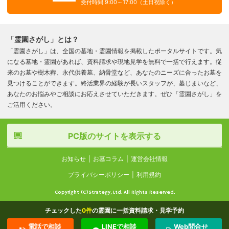
受付時間 9:00～17:00（土日祝除く）
「霊園さがし」とは？
「霊園さがし」は、全国の墓地・霊園情報を掲載したポータルサイトです。気
になる墓地・霊園があれば、資料請求や現地見学を無料で一括で行えます。従
来のお墓や樹木葬、永代供養墓、納骨堂など、あなたのニーズに合ったお墓を
見つけることができます。終活業界の経験が長いスタッフが、墓じまいなど、
あなたのお悩みやご相談にお応えさせていただきます。ぜひ「霊園さがし」を
ご活用ください。
PC版のサイトを表示する
お知らせ
お墓コラム
運営会社情報
プライバシーポリシー
利用規約
Copyright (C)Strategy, Ltd. All Rights Reserved.
チェックした
0
件
の霊園に一括資料請求・見学予約
電話で相談
LINEで相談
Web問合せ