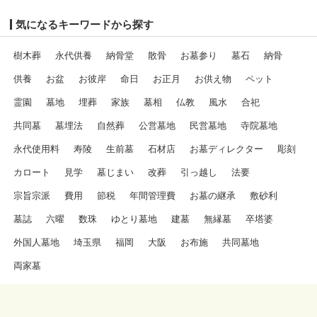
気になるキーワードから探す
樹木葬
永代供養
納骨堂
散骨
お墓参り
墓石
納骨
供養
お盆
お彼岸
命日
お正月
お供え物
ペット
霊園
墓地
埋葬
家族
墓相
仏教
風水
合祀
共同墓
墓埋法
自然葬
公営墓地
民営墓地
寺院墓地
永代使用料
寿陵
生前墓
石材店
お墓ディレクター
彫刻
カロート
見学
墓じまい
改葬
引っ越し
法要
宗旨宗派
費用
節税
年間管理費
お墓の継承
敷砂利
墓誌
六曜
数珠
ゆとり墓地
建墓
無縁墓
卒塔婆
外国人墓地
埼玉県
福岡
大阪
お布施
共同墓地
両家墓