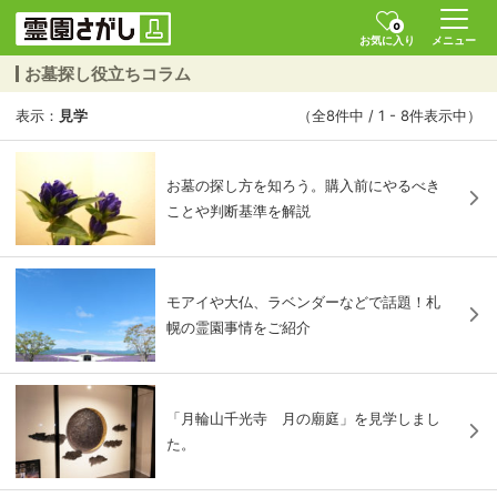
0
お気に入り
メニュー
お墓探し役立ちコラム
表示：
見学
（全8件中 / 1 - 8件表示中）
お墓の探し方を知ろう。購入前にやるべき
ことや判断基準を解説
モアイや大仏、ラベンダーなどで話題！札
幌の霊園事情をご紹介
「月輪山千光寺 月の廟庭」を見学しまし
た。